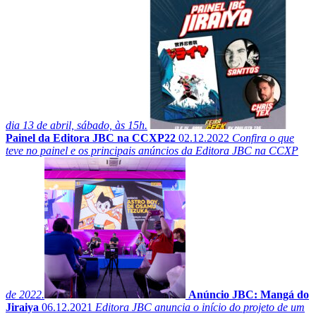
dia 13 de abril, sábado, às 15h.
Painel da Editora JBC na CCXP22
02.12.2022
Confira o que
teve no painel e os principais anúncios da Editora JBC na CCXP
de 2022.
Anúncio JBC: Mangá do
Jiraiya
06.12.2021
Editora JBC anuncia o início do projeto de um