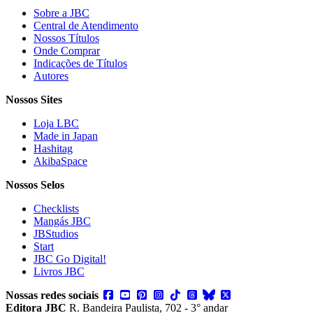
Sobre a JBC
Central de Atendimento
Nossos Títulos
Onde Comprar
Indicações de Títulos
Autores
Nossos Sites
Loja LBC
Made in Japan
Hashitag
AkibaSpace
Nossos Selos
Checklists
Mangás JBC
JBStudios
Start
JBC Go Digital!
Livros JBC
Nossas redes sociais
Editora JBC
R. Bandeira Paulista, 702 - 3° andar