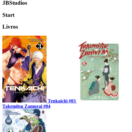
JBStudios
Start
Livros
Tenkaichi #03
Takemitsu Zamurai #04