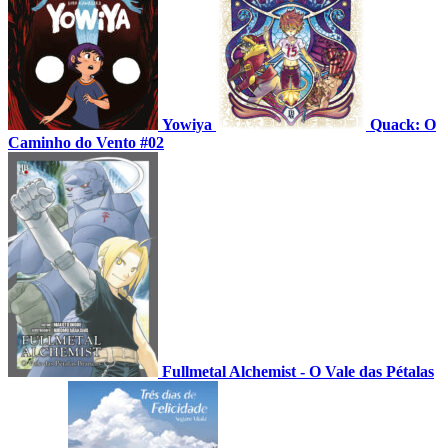
Yowiya
Quack: O
Caminho do Vento #02
Fullmetal Alchemist - O Vale das Pétalas