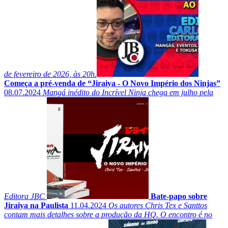
de fevereiro de 2026, às 20h.
Começa a pré-venda de “Jiraiya - O Novo Império dos Ninjas”
08.07.2024
Mangá inédito do Incrível Ninja chega em julho pela
Editora JBC
Bate-papo sobre
Jiraiya na Paulista
11.04.2024
Os autores Chris Tex e Santtos
contam mais detalhes sobre a produção da HQ. O encontro é no