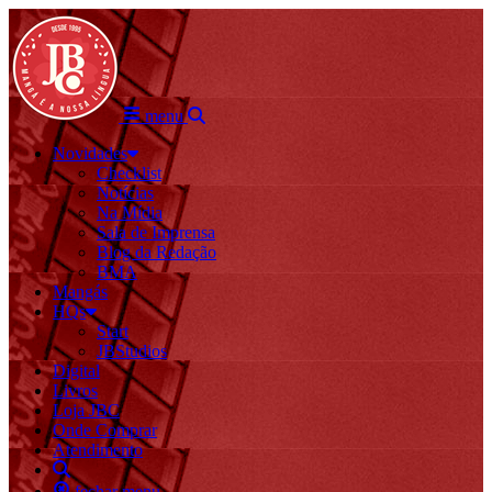
menu
Novidades
Checklist
Notícias
Na Mídia
Sala de Imprensa
Blog da Redação
BMA
Mangás
HQs
Start
JBStudios
Digital
Livros
Loja JBC
Onde Comprar
Atendimento
fechar menu