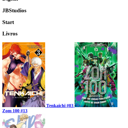
JBStudios
Start
Livros
Tenkaichi #03
Zom 100 #13