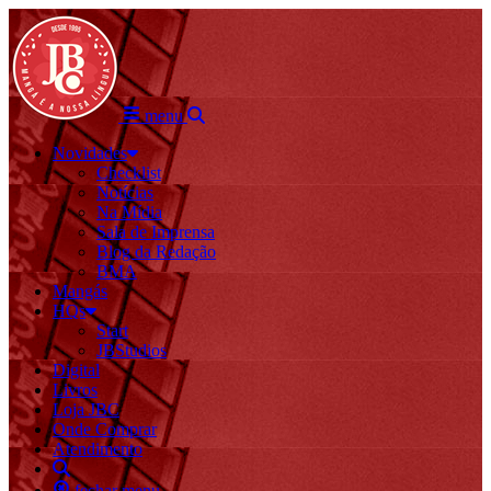
menu
Novidades
Checklist
Notícias
Na Mídia
Sala de Imprensa
Blog da Redação
BMA
Mangás
HQs
Start
JBStudios
Digital
Livros
Loja JBC
Onde Comprar
Atendimento
fechar menu