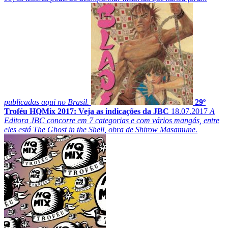
publicadas aqui no Brasil.
29º
Troféu HQMix 2017: Veja as indicações da JBC
18.07.2017
A
Editora JBC concorre em 7 categorias e com vários mangás, entre
eles está The Ghost in the Shell, obra de Shirow Masamune.