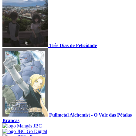
Três Dias de Felicidade
Fullmetal Alchemist - O Vale das Pétalas
Brancas