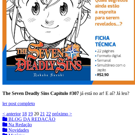
The Seven Deadly Sins Capítulo #307
já está no ar! E aí? Já leu?
ler post completo
< anterior
18
19
20
21
22
próximo >
BLOG DA REDAÇÃO
Na Redação
Novidades