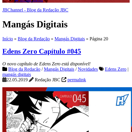
JBChannel - Blog da Redação JBC
Mangás Digitais
Início
»
Blog da Redação
»
Mangás Digitais
»
Página 20
Edens Zero Capítulo #045
O novo capítulo de Edens Zero está disponível!
Blog da Redação
/
Mangás Digitais
/
Novidades
Edens Zero
|
mangás digitais
22.05.2019
Redação JBC
permalink