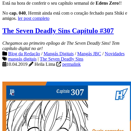
Está na hora de conferir o seu capítulo semanal de
Edens Zero
!!
No
cap. 040
, Hermit ainda está com o coração fechado para Shiki e
amigos.
ler post completo
The Seven Deadly Sins Capítulo #307
Chegamos ao primeiro epílogo de The Seven Deadly Sins! Tem
capítulo digital no ar!
Blog da Redação
/
Mangás Digitais
/
Mangás JBC
/
Novidades
mangás digitais
|
The Seven Deadly Sins
10.04.2019
Heila Lima
permalink