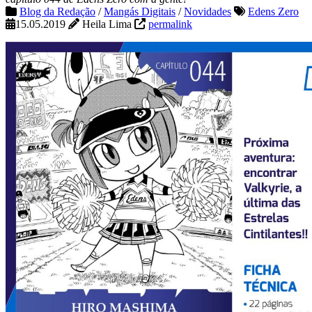
Blog da Redação
/
Mangás Digitais
/
Novidades
Edens Zero
15.05.2019
Heila Lima
permalink