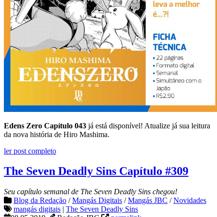
Edens Zero Capítulo 043
já está disponível! Atualize já sua leitura
da nova história de Hiro Mashima.
ler post completo
The Seven Deadly Sins Capítulo #309
Seu capítulo semanal de The Seven Deadly Sins chegou!
Blog da Redação
/
Mangás Digitais
/
Mangás JBC
/
Novidades
mangás digitais
|
The Seven Deadly Sins