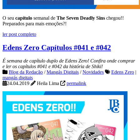
O seu
capítulo
semanal de
The Seven Deadly Sins
chegou!!
Preparados para mais emoções?!
ler post completo
Edens Zero Capítulos #041 e #042
É semana de capítulo duplo de Edens Zero! Confira onde comprar
e ler os capítulos #041 e #042 da história de Shiki!
Blog da Redação
/
Mangás Digitais
/
Novidades
Edens Zero
|
mangás digitais
24.04.2019
Heila Lima
permalink