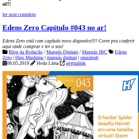
aí!!!
ler post completo
Edens Zero Capítulo #043 no ar!
Edens Zero está com capítulo novo disponível!!! Corre pra conferir
aqui onde comprar e ler o seu!
Blog da Redação
/
Mangás Digitais
/
Mangás JBC
Edens
Zero
|
Hiro Mashima
|
mangás digitais
|
simulpub
08.05.2019
Heila Lima
permalink