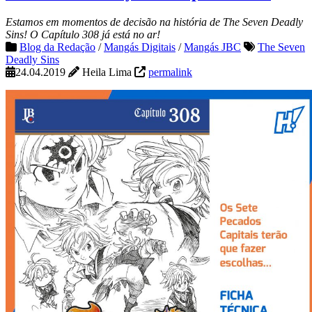
Estamos em momentos de decisão na história de The Seven Deadly
Sins! O Capítulo 308 já está no ar!
Blog da Redação
/
Mangás Digitais
/
Mangás JBC
The Seven
Deadly Sins
24.04.2019
Heila Lima
permalink