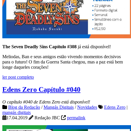
The Seven Deadly Sins Capítulo #308
já está disponível!
Meliodas, Ban e seus amigos estão vivendo momentos decisivos
para o futuro! O fim da Guerra Santa chegou, mas a paz está bem
longe daqueles corações!
ler post completo
Edens Zero Capítulo #040
O capítulo #040 de Edens Zero está disponível!
Blog da Redação
/
Mangás Digitais
/
Novidades
Edens Zero
|
mangás digitais
17.04.2019
Redação JBC
permalink