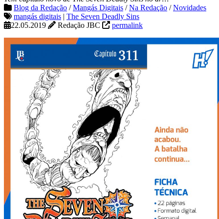
Blog da Redação
/
Mangás Digitais
/
Na Redação
/
Novidades
mangás digitais
|
The Seven Deadly Sins
22.05.2019
Redação JBC
permalink