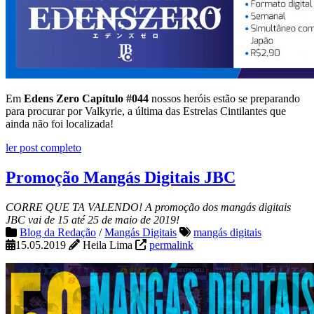
Em
Edens Zero Capítulo #044
nossos heróis estão se preparando
para procurar por Valkyrie, a última das Estrelas Cintilantes que
ainda não foi localizada!
ler post completo
Promoção Mangás Digitais JBC
CORRE QUE TA VALENDO! A promoção dos mangás digitais
JBC vai de 15 até 25 de maio de 2019!
Blog da Redação
/
Mangás Digitais
mangás digitais
15.05.2019
Heila Lima
permalink