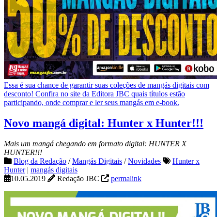
Essa é sua chance de garantir suas coleções de mangás digitais com
desconto! Confira no site da Editora JBC quais títulos estão
participando, onde comprar e ler seus mangás em e-book.
Novo mangá digital: Hunter x Hunter!!!
Mais um mangá chegando em formato digital: HUNTER X
HUNTER!!!
Blog da Redação
/
Mangás Digitais
/
Novidades
Hunter x
Hunter
|
mangás digitais
10.05.2019
Redação JBC
permalink