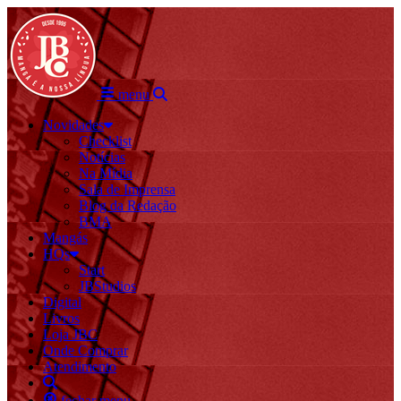
menu
Novidades
Checklist
Notícias
Na Mídia
Sala de Imprensa
Blog da Redação
BMA
Mangás
HQs
Start
JBStudios
Digital
Livros
Loja JBC
Onde Comprar
Atendimento
fechar menu