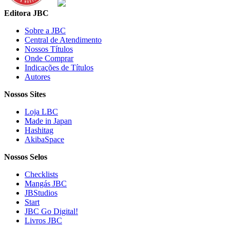
Editora JBC
Sobre a JBC
Central de Atendimento
Nossos Títulos
Onde Comprar
Indicações de Títulos
Autores
Nossos Sites
Loja LBC
Made in Japan
Hashitag
AkibaSpace
Nossos Selos
Checklists
Mangás JBC
JBStudios
Start
JBC Go Digital!
Livros JBC