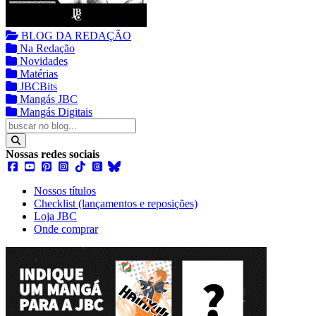
BLOG DA REDAÇÃO
Na Redação
Novidades
Matérias
JBCBits
Mangás JBC
Mangás Digitais
Nossas redes sociais
Nossos títulos
Checklist (lançamentos e reposições)
Loja JBC
Onde comprar