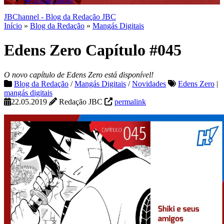
JBChannel - Blog da Redação JBC
Início
»
Blog da Redação
»
Mangás Digitais
Edens Zero Capítulo #045
O novo capítulo de Edens Zero está disponível!
Blog da Redação
/
Mangás Digitais
/
Novidades
Edens Zero
|
mangás digitais
22.05.2019
Redação JBC
permalink