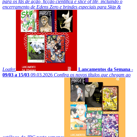
para os fãs de ação, ficção científica e slice of life, incluindo o
encerramento de Edens Zero e brindes especiais para Skip &
Loafer.
Lançamentos da Semana -
09/03 a 15/03
09.03.2026
Confira os novos títulos que chegam ao