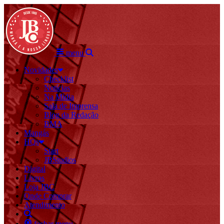
menu
Novidades
Checklist
Notícias
Na Mídia
Sala de Imprensa
Blog da Redação
BMA
Mangás
HQs
Start
JBStudios
Digital
Livros
Loja JBC
Onde Comprar
Atendimento
fechar menu