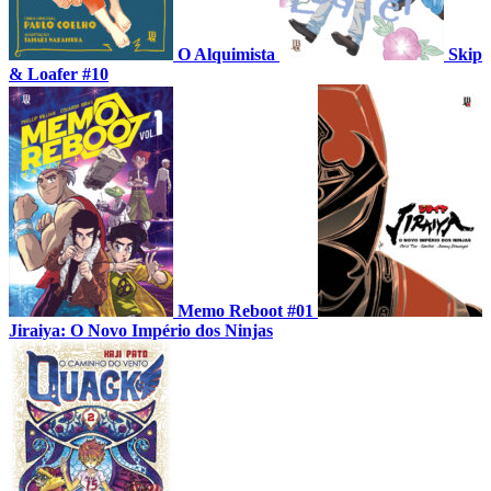
O Alquimista
Skip
& Loafer #10
Memo Reboot #01
Jiraiya: O Novo Império dos Ninjas