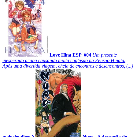
Love Hina ESP. #04
Um presente
inesperado acaba causando muita confusão na Pensão Hinata.
Após uma divertida viagem, cheia de encontros e desencontros, (...)
mais detalhes
Nura - A Ascensão do