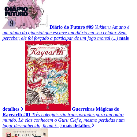
Diário do Futuro #09
Yukiteru Amano é
um aluno do ginasial que escreve um diário em seu celular. Sem
perceber, ele foi forçado a participar de um jogo mortal (...)
mais
detalhes
Guerreiras Mágicas de
Rayearth #01
Três colegiais são transportadas para um outro
mundo. Lá elas conhecem o Guru Clef e, mesmo perdidas num
lugar desconhecido, ficam (...)
mais detalhes