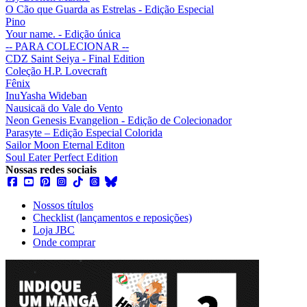
O Cão que Guarda as Estrelas - Edição Especial
Pino
Your name. - Edição única
-- PARA COLECIONAR --
CDZ Saint Seiya - Final Edition
Coleção H.P. Lovecraft
Fênix
InuYasha Wideban
Nausicaä do Vale do Vento
Neon Genesis Evangelion - Edição de Colecionador
Parasyte – Edição Especial Colorida
Sailor Moon Eternal Editon
Soul Eater Perfect Edition
Nossas redes sociais
Nossos títulos
Checklist (lançamentos e reposições)
Loja JBC
Onde comprar