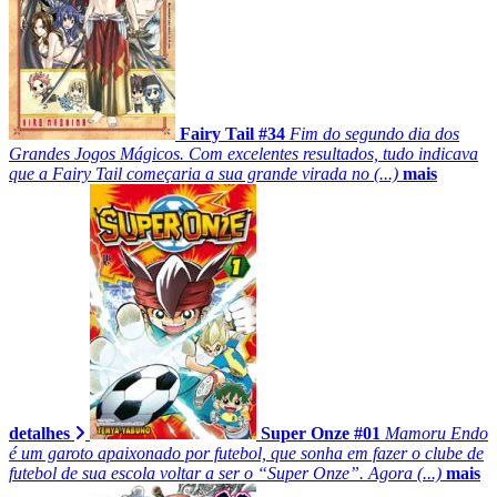
Fairy Tail #34
Fim do segundo dia dos
Grandes Jogos Mágicos. Com excelentes resultados, tudo indicava
que a Fairy Tail começaria a sua grande virada no (...)
mais
detalhes
Super Onze #01
Mamoru Endo
é um garoto apaixonado por futebol, que sonha em fazer o clube de
futebol de sua escola voltar a ser o “Super Onze”. Agora (...)
mais