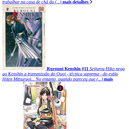
trabalhar na casa de chá da (...)
mais detalhes
Rurouni Kenshin #11
Seijurou Hiko nega
ao Kenshin a transmissão do Ougi - técnica suprema - do estilo
Hiten Mitsurugi... No entanto, quando pareceu que (...)
mais