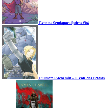
Eventos Semiapocalípticos #04
Fullmetal Alchemist - O Vale das Pétalas