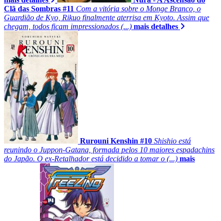
Clã das Sombras #11
Com a vitória sobre o Monge Branco, o
Guardião de Kyo, Rikuo finalmente aterrisa em Kyoto. Assim que
chegam, todos ficam impressionados (...)
mais detalhes
Rurouni Kenshin #10
Shishio está
reunindo o Juppon-Gatana, formada pelos 10 maiores espadachins
do Japão. O ex-Retalhador está decidido a tomar o (...)
mais