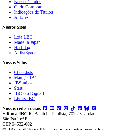
Nossos Títulos
Onde Comprar
Indicações de Títulos
Autores
Nossos Sites
Loja LBC
Made in Japan
Hashitag
AkibaSpace
Nossos Selos
Checklists
Mangás JBC
JBStudios
Start
JBC Go Digital!
Livros JBC
Nossas redes sociais
Editora JBC
R. Bandeira Paulista, 702 - 3° andar
São Paulo/SP
CEP 04532-002
© JBGroup/Editora JBC - Todos os direitos reservados