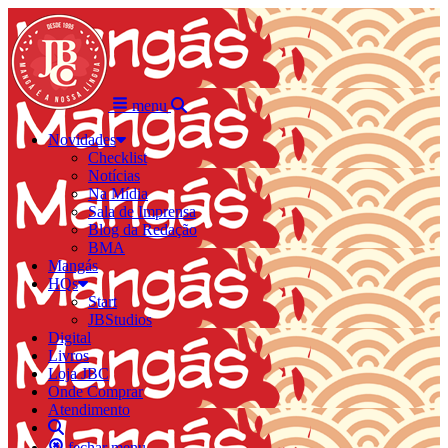
menu
Novidades
Checklist
Notícias
Na Mídia
Sala de Imprensa
Blog da Redação
BMA
Mangás
HQs
Start
JBStudios
Digital
Livros
Loja JBC
Onde Comprar
Atendimento
fechar menu