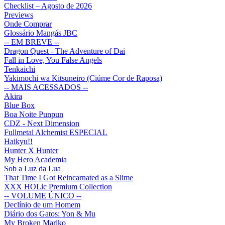
Checklist – Agosto de 2026
Previews
Onde Comprar
Glossário Mangás JBC
-- EM BREVE --
Dragon Quest - The Adventure of Dai
Fall in Love, You False Angels
Tenkaichi
Yakimochi wa Kitsuneiro (Ciúme Cor de Raposa)
-- MAIS ACESSADOS --
Akira
Blue Box
Boa Noite Punpun
CDZ - Next Dimension
Fullmetal Alchemist ESPECIAL
Haikyu!!
Hunter X Hunter
My Hero Academia
Sob a Luz da Lua
That Time I Got Reincarnated as a Slime
XXX HOLic Premium Collection
-- VOLUME ÚNICO --
Declínio de um Homem
Diário dos Gatos: Yon & Mu
My Broken Mariko