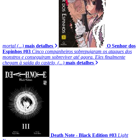
mortal (...)
mais detalhes
O Senhor dos
Espinhos #03
Cinco companheiros sobrepujaram os ataques dos
monstros e conseguiram sobreviver até agora. Eles finalmente
chegam à saída do castelo, (...)
mais detalhes
Death Note - Black Edition #03
Light