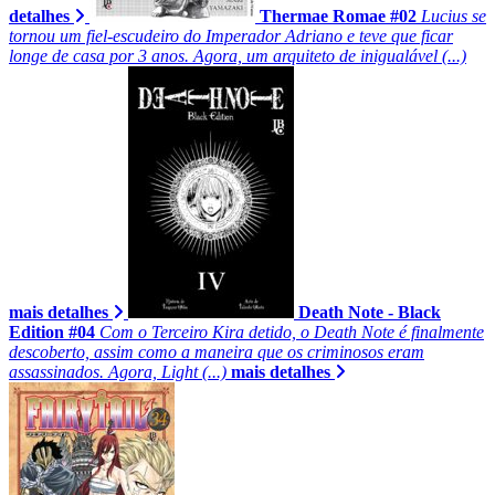
detalhes
Thermae Romae #02
Lucius se
tornou um fiel-escudeiro do Imperador Adriano e teve que ficar
longe de casa por 3 anos. Agora, um arquiteto de inigualável (...)
mais detalhes
Death Note - Black
Edition #04
Com o Terceiro Kira detido, o Death Note é finalmente
descoberto, assim como a maneira que os criminosos eram
assassinados. Agora, Light (...)
mais detalhes