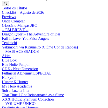
Todos os Títulos
Checklist – Agosto de 2026
Previews
Onde Comprar
Glossário Mangás JBC
-- EM BREVE --
Dragon Quest - The Adventure of Dai
Fall in Love, You False Angels
Tenkaichi
Yakimochi wa Kitsuneiro (Ciúme Cor de Raposa)
-- MAIS ACESSADOS --
Akira
Blue Box
Boa Noite Punpun
CDZ - Next Dimension
Fullmetal Alchemist ESPECIAL
Haikyu!!
Hunter X Hunter
My Hero Academia
Sob a Luz da Lua
That Time I Got Reincarnated as a Slime
XXX HOLic Premium Collection
-- VOLUME ÚNICO --
Declínio de um Homem