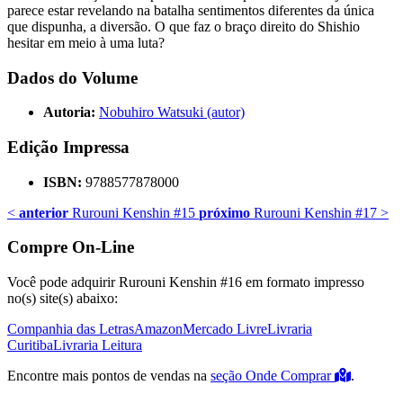
parece estar revelando na batalha sentimentos diferentes da única
que dispunha, a diversão. O que faz o braço direito do Shishio
hesitar em meio à uma luta?
Dados do Volume
Autoria:
Nobuhiro Watsuki (autor)
Edição Impressa
ISBN:
9788577878000
<
anterior
Rurouni Kenshin #15
próximo
Rurouni Kenshin #17
>
Compre On-Line
Você pode adquirir Rurouni Kenshin #16 em formato impresso
no(s) site(s) abaixo:
Companhia das Letras
Amazon
Mercado Livre
Livraria
Curitiba
Livraria Leitura
Encontre mais pontos de vendas na
seção Onde Comprar
.