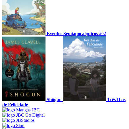
Eventos Semiapocalípticos #02
Shōgun
Três Dias
de Felicidade