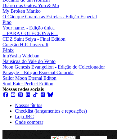
Diário dos Gatos: Yon & Mu
My Broken Mariko
O Cão que Guarda as Estrelas - Edição Especial
Pino
Your name. - Edição única
-- PARA COLECIONAR --
CDZ Saint Seiya - Final Edition
Coleção H.P. Lovecraft
Fênix
InuYasha Wideban
Nausicaä do Vale do Vento
Neon Genesis Evangelion - Edição de Colecionador
Parasyte – Edição Especial Colorida
Sailor Moon Eternal Editon
Soul Eater Perfect Edition
Nossas redes sociais
Nossos títulos
Checklist (lançamentos e reposições)
Loja JBC
Onde comprar