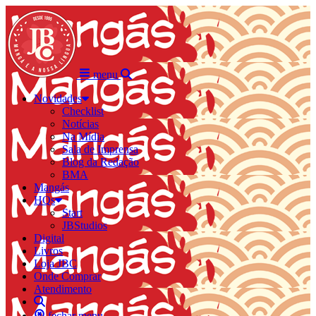
menu
Novidades
Checklist
Notícias
Na Mídia
Sala de Imprensa
Blog da Redação
BMA
Mangás
HQs
Start
JBStudios
Digital
Livros
Loja JBC
Onde Comprar
Atendimento
fechar menu