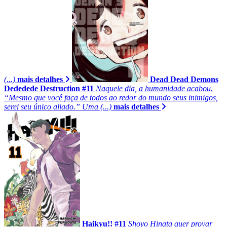
(...)
mais detalhes
Dead Dead Demons
Dededede Destruction #11
Naquele dia, a humanidade acabou.
“Mesmo que você faça de todos ao redor do mundo seus inimigos,
serei seu único aliado.” Uma (...)
mais detalhes
Haikyu!! #11
Shoyo Hinata quer provar