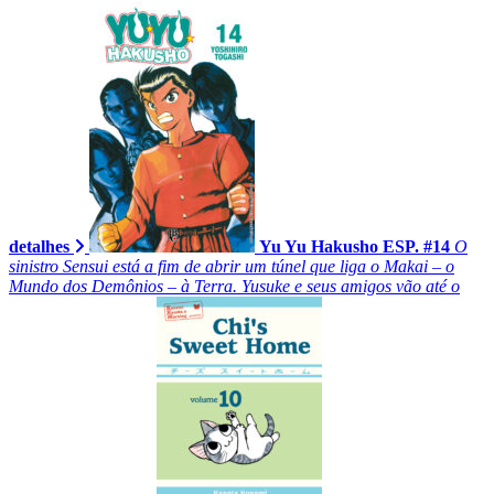
detalhes
Yu Yu Hakusho ESP. #14
O
sinistro Sensui está a fim de abrir um túnel que liga o Makai – o
Mundo dos Demônios – à Terra. Yusuke e seus amigos vão até o