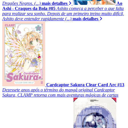
Dragões Negros. (...)
mais detalhes
Ao
Ashi - Craques da Bola #05
Ashito começa a perceber o que falta
para realizar seu sonho. Depois de um primeiro treino muito difícil,
Ashito deve entender rapidamente (...)
mais detalhes
Cardcaptor Sakura Clear Card Arc #13
Dezessete anos após o término do mangá original Cardcaptor
Sakura, CLAMP retorna com mais aventuras mágicas de cartas