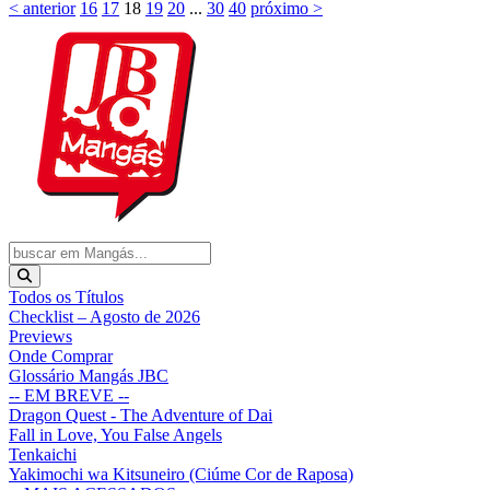
< anterior
16
17
18
19
20
...
30
40
próximo >
Todos os Títulos
Checklist – Agosto de 2026
Previews
Onde Comprar
Glossário Mangás JBC
-- EM BREVE --
Dragon Quest - The Adventure of Dai
Fall in Love, You False Angels
Tenkaichi
Yakimochi wa Kitsuneiro (Ciúme Cor de Raposa)