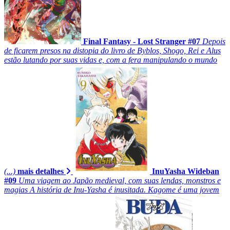
Final Fantasy - Lost Stranger #07
Depois
de ficarem presos na distopia do livro de Byblos, Shogo, Rei e Alus
estão lutando por suas vidas e, com a fera manipulando o mundo
(...)
mais detalhes
InuYasha Wideban
#09
Uma viagem ao Japão medieval, com suas lendas, monstros e
magias A história de Inu-Yasha é inusitada. Kagome é uma jovem