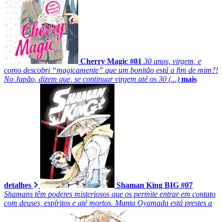
Cherry Magic #01
30 anos, virgem, e
como descobri “magicamente” que um bonitão está a fim de mim?!
No Japão, dizem que, se continuar virgem até os 30 (...)
mais
detalhes
Shaman King BIG #07
Shamans têm poderes misteriosos que os permite entrar em contato
com deuses, espíritos e até mortos. Manta Oyamada está prestes a