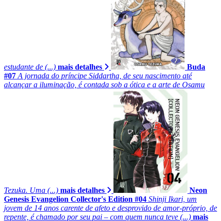
estudante de (...)
mais detalhes
Buda
#07
A jornada do príncipe Siddartha, de seu nascimento até
alcançar a iluminação, é contada sob a ótica e a arte de Osamu
Tezuka. Uma (...)
mais detalhes
Neon
Genesis Evangelion Collector's Edition #04
Shinji Ikari, um
jovem de 14 anos carente de afeto e desprovido de amor-próprio, de
repente, é chamado por seu pai – com quem nunca teve (...)
mais