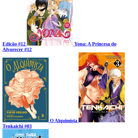
Edição #12
Yona: A Princesa do
Alvorecer #12
O Alquimista
Tenkaichi #03