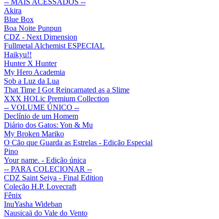
-- MAIS ACESSADOS --
Akira
Blue Box
Boa Noite Punpun
CDZ - Next Dimension
Fullmetal Alchemist ESPECIAL
Haikyu!!
Hunter X Hunter
My Hero Academia
Sob a Luz da Lua
That Time I Got Reincarnated as a Slime
XXX HOLic Premium Collection
-- VOLUME ÚNICO --
Declínio de um Homem
Diário dos Gatos: Yon & Mu
My Broken Mariko
O Cão que Guarda as Estrelas - Edição Especial
Pino
Your name. - Edição única
-- PARA COLECIONAR --
CDZ Saint Seiya - Final Edition
Coleção H.P. Lovecraft
Fênix
InuYasha Wideban
Nausicaä do Vale do Vento