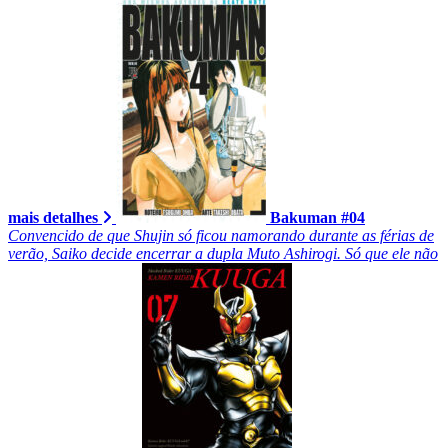
mais detalhes
Bakuman #04
Convencido de que Shujin só ficou namorando durante as férias de
verão, Saiko decide encerrar a dupla Muto Ashirogi. Só que ele não