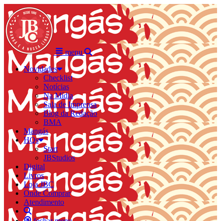
menu
Novidades
Checklist
Notícias
Na Mídia
Sala de Imprensa
Blog da Redação
BMA
Mangás
HQs
Start
JBStudios
Digital
Livros
Loja JBC
Onde Comprar
Atendimento
fechar menu