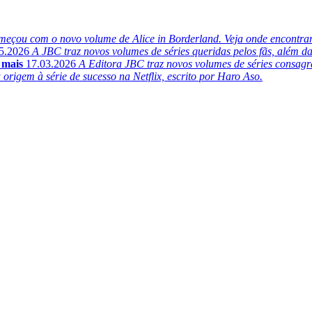
meçou com o novo volume de Alice in Borderland. Veja onde encontrar
5.2026
A JBC traz novos volumes de séries queridas pelos fãs, além d
 mais
17.03.2026
A Editora JBC traz novos volumes de séries consagr
rigem à série de sucesso na Netflix, escrito por Haro Aso.