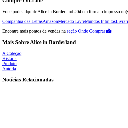
Compre On-Line
Você pode adquirir Alice in Borderland #04 em formato impresso no(s)
Companhia das Letras
Amazon
Mercado Livre
Mundos Infinitos
Livrar
Encontre mais pontos de vendas na
seção Onde Comprar
.
Mais Sobre Alice in Borderland
A Coleção
História
Produto
Autoria
Notícias Relacionadas