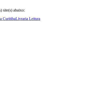
 site(s) abaixo:
ia Curitiba
Livraria Leitura