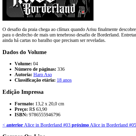
O desafio da praia chega ao clímax quando Arisu finalmente descobre 
para o desfecho de mais um tenebroso desafio de Borderland. Entreta
ainda há cartas no baralho que precisam ser reveladas.
Dados do Volume
Volume:
04
Número de páginas:
336
Autoria:
Haro Aso
Classificação etária:
18 anos
Edição Impressa
Formato:
13,2 x 20,0 cm
Preço:
R$ 63,90
ISBN:
9786555946796
<
anterior
Alice in Borderland #03
próximo
Alice in Borderland #0