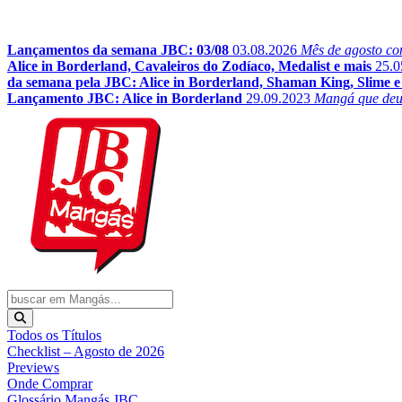
Lançamentos da semana JBC: 03/08
03.08.2026
Mês de agosto co
Alice in Borderland, Cavaleiros do Zodíaco, Medalist e mais
25.0
da semana pela JBC: Alice in Borderland, Shaman King, Slime e
Lançamento JBC: Alice in Borderland
29.09.2023
Mangá que deu o
Todos os Títulos
Checklist – Agosto de 2026
Previews
Onde Comprar
Glossário Mangás JBC