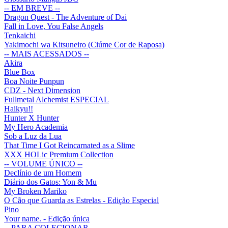
-- EM BREVE --
Dragon Quest - The Adventure of Dai
Fall in Love, You False Angels
Tenkaichi
Yakimochi wa Kitsuneiro (Ciúme Cor de Raposa)
-- MAIS ACESSADOS --
Akira
Blue Box
Boa Noite Punpun
CDZ - Next Dimension
Fullmetal Alchemist ESPECIAL
Haikyu!!
Hunter X Hunter
My Hero Academia
Sob a Luz da Lua
That Time I Got Reincarnated as a Slime
XXX HOLic Premium Collection
-- VOLUME ÚNICO --
Declínio de um Homem
Diário dos Gatos: Yon & Mu
My Broken Mariko
O Cão que Guarda as Estrelas - Edição Especial
Pino
Your name. - Edição única
-- PARA COLECIONAR --