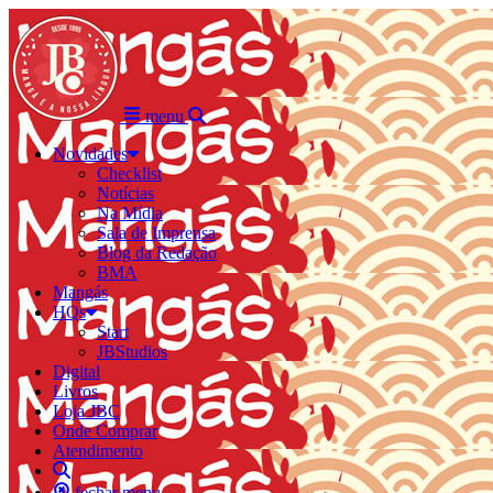
menu
Novidades
Checklist
Notícias
Na Mídia
Sala de Imprensa
Blog da Redação
BMA
Mangás
HQs
Start
JBStudios
Digital
Livros
Loja JBC
Onde Comprar
Atendimento
fechar menu