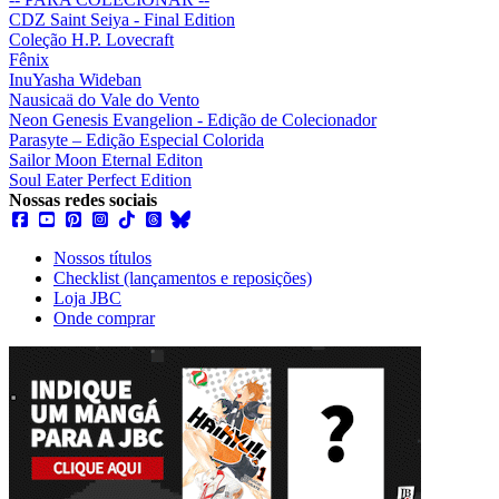
CDZ Saint Seiya - Final Edition
Coleção H.P. Lovecraft
Fênix
InuYasha Wideban
Nausicaä do Vale do Vento
Neon Genesis Evangelion - Edição de Colecionador
Parasyte – Edição Especial Colorida
Sailor Moon Eternal Editon
Soul Eater Perfect Edition
Nossas redes sociais
Nossos títulos
Checklist (lançamentos e reposições)
Loja JBC
Onde comprar