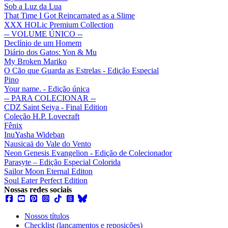
Sob a Luz da Lua
That Time I Got Reincarnated as a Slime
XXX HOLic Premium Collection
-- VOLUME ÚNICO --
Declínio de um Homem
Diário dos Gatos: Yon & Mu
My Broken Mariko
O Cão que Guarda as Estrelas - Edição Especial
Pino
Your name. - Edição única
-- PARA COLECIONAR --
CDZ Saint Seiya - Final Edition
Coleção H.P. Lovecraft
Fênix
InuYasha Wideban
Nausicaä do Vale do Vento
Neon Genesis Evangelion - Edição de Colecionador
Parasyte – Edição Especial Colorida
Sailor Moon Eternal Editon
Soul Eater Perfect Edition
Nossas redes sociais
Nossos títulos
Checklist (lançamentos e reposições)