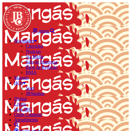
menu
Novidades
Checklist
Notícias
Na Mídia
Sala de Imprensa
Blog da Redação
BMA
Mangás
HQs
Start
JBStudios
Digital
Livros
Loja JBC
Onde Comprar
Atendimento
fechar menu