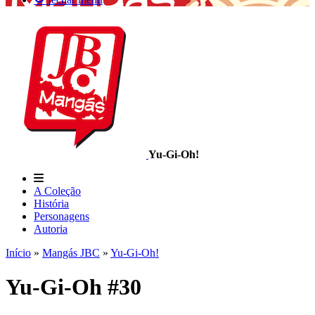
Yu-Gi-Oh!
A Coleção
História
Personagens
Autoria
Início
»
Mangás JBC
»
Yu-Gi-Oh!
Yu-Gi-Oh #30