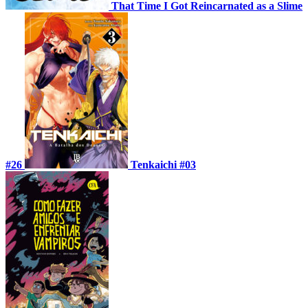
That Time I Got Reincarnated as a Slime
#26
Tenkaichi #03