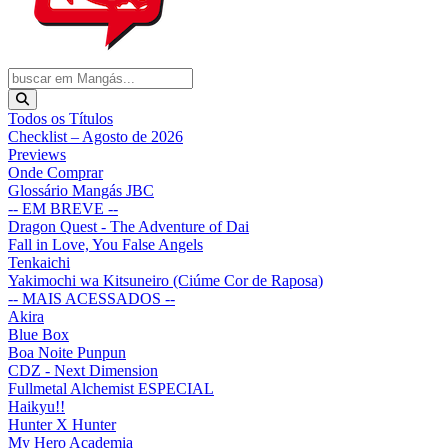
Todos os Títulos
Checklist – Agosto de 2026
Previews
Onde Comprar
Glossário Mangás JBC
-- EM BREVE --
Dragon Quest - The Adventure of Dai
Fall in Love, You False Angels
Tenkaichi
Yakimochi wa Kitsuneiro (Ciúme Cor de Raposa)
-- MAIS ACESSADOS --
Akira
Blue Box
Boa Noite Punpun
CDZ - Next Dimension
Fullmetal Alchemist ESPECIAL
Haikyu!!
Hunter X Hunter
My Hero Academia