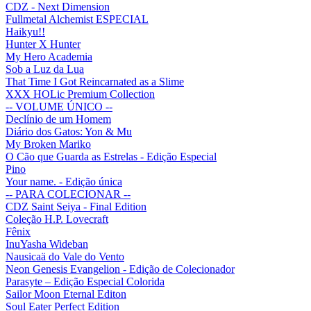
CDZ - Next Dimension
Fullmetal Alchemist ESPECIAL
Haikyu!!
Hunter X Hunter
My Hero Academia
Sob a Luz da Lua
That Time I Got Reincarnated as a Slime
XXX HOLic Premium Collection
-- VOLUME ÚNICO --
Declínio de um Homem
Diário dos Gatos: Yon & Mu
My Broken Mariko
O Cão que Guarda as Estrelas - Edição Especial
Pino
Your name. - Edição única
-- PARA COLECIONAR --
CDZ Saint Seiya - Final Edition
Coleção H.P. Lovecraft
Fênix
InuYasha Wideban
Nausicaä do Vale do Vento
Neon Genesis Evangelion - Edição de Colecionador
Parasyte – Edição Especial Colorida
Sailor Moon Eternal Editon
Soul Eater Perfect Edition