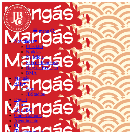
menu
Novidades
Checklist
Notícias
Na Mídia
Sala de Imprensa
Blog da Redação
BMA
Mangás
HQs
Start
JBStudios
Digital
Livros
Loja JBC
Onde Comprar
Atendimento
fechar menu