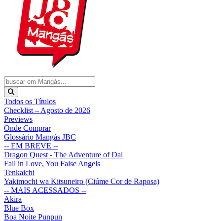
Todos os Títulos
Checklist – Agosto de 2026
Previews
Onde Comprar
Glossário Mangás JBC
-- EM BREVE --
Dragon Quest - The Adventure of Dai
Fall in Love, You False Angels
Tenkaichi
Yakimochi wa Kitsuneiro (Ciúme Cor de Raposa)
-- MAIS ACESSADOS --
Akira
Blue Box
Boa Noite Punpun