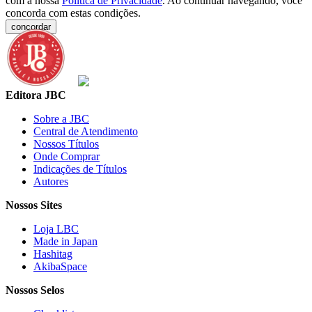
com a nossa
Política de Privacidade
. Ao continuar navegando, você
concorda com estas condições.
concordar
Editora JBC
Sobre a JBC
Central de Atendimento
Nossos Títulos
Onde Comprar
Indicações de Títulos
Autores
Nossos Sites
Loja LBC
Made in Japan
Hashitag
AkibaSpace
Nossos Selos