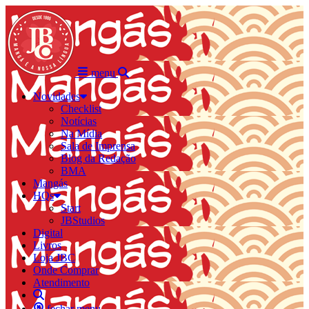
menu
Novidades
Checklist
Notícias
Na Mídia
Sala de Imprensa
Blog da Redação
BMA
Mangás
HQs
Start
JBStudios
Digital
Livros
Loja JBC
Onde Comprar
Atendimento
fechar menu