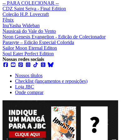
-- PARA COLECIONAR --
CDZ Saint Seiya - Final Edition
Coleção H.P. Lovecraft
Fênix
InuYasha Wideban
Nausicaä do Vale do Vento
Neon Genesis Evangelion - Edição de Colecionador
Parasyte – Edição Especial Colorida
Sailor Moon Eternal Editon
Soul Eater Perfect Edition
Nossas redes sociais
Nossos títulos
Checklist (lançamentos e reposições)
Loja JBC
Onde comprar