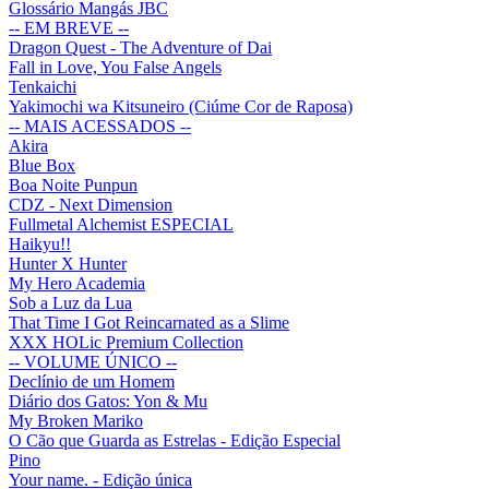
Glossário Mangás JBC
-- EM BREVE --
Dragon Quest - The Adventure of Dai
Fall in Love, You False Angels
Tenkaichi
Yakimochi wa Kitsuneiro (Ciúme Cor de Raposa)
-- MAIS ACESSADOS --
Akira
Blue Box
Boa Noite Punpun
CDZ - Next Dimension
Fullmetal Alchemist ESPECIAL
Haikyu!!
Hunter X Hunter
My Hero Academia
Sob a Luz da Lua
That Time I Got Reincarnated as a Slime
XXX HOLic Premium Collection
-- VOLUME ÚNICO --
Declínio de um Homem
Diário dos Gatos: Yon & Mu
My Broken Mariko
O Cão que Guarda as Estrelas - Edição Especial
Pino
Your name. - Edição única