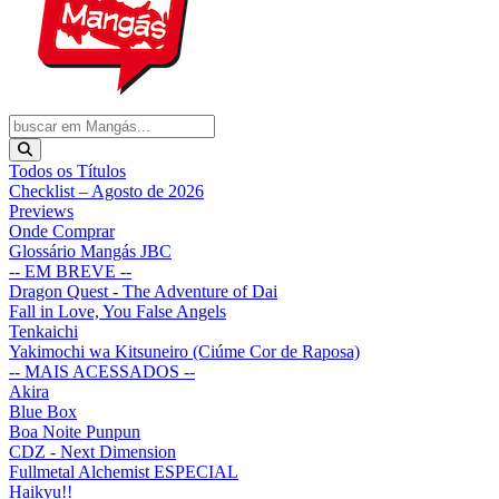
Todos os Títulos
Checklist – Agosto de 2026
Previews
Onde Comprar
Glossário Mangás JBC
-- EM BREVE --
Dragon Quest - The Adventure of Dai
Fall in Love, You False Angels
Tenkaichi
Yakimochi wa Kitsuneiro (Ciúme Cor de Raposa)
-- MAIS ACESSADOS --
Akira
Blue Box
Boa Noite Punpun
CDZ - Next Dimension
Fullmetal Alchemist ESPECIAL
Haikyu!!