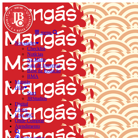
menu
Novidades
Checklist
Notícias
Na Mídia
Sala de Imprensa
Blog da Redação
BMA
Mangás
HQs
Start
JBStudios
Digital
Livros
Loja JBC
Onde Comprar
Atendimento
fechar menu