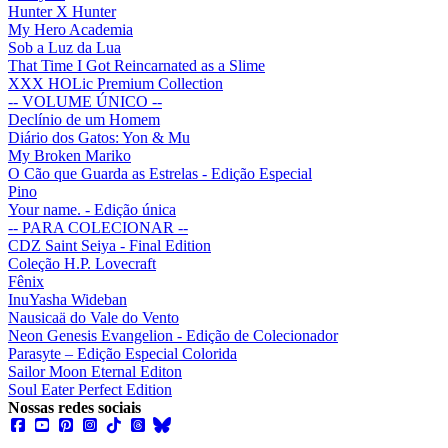
Hunter X Hunter
My Hero Academia
Sob a Luz da Lua
That Time I Got Reincarnated as a Slime
XXX HOLic Premium Collection
-- VOLUME ÚNICO --
Declínio de um Homem
Diário dos Gatos: Yon & Mu
My Broken Mariko
O Cão que Guarda as Estrelas - Edição Especial
Pino
Your name. - Edição única
-- PARA COLECIONAR --
CDZ Saint Seiya - Final Edition
Coleção H.P. Lovecraft
Fênix
InuYasha Wideban
Nausicaä do Vale do Vento
Neon Genesis Evangelion - Edição de Colecionador
Parasyte – Edição Especial Colorida
Sailor Moon Eternal Editon
Soul Eater Perfect Edition
Nossas redes sociais