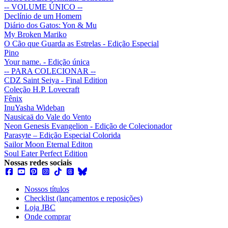
-- VOLUME ÚNICO --
Declínio de um Homem
Diário dos Gatos: Yon & Mu
My Broken Mariko
O Cão que Guarda as Estrelas - Edição Especial
Pino
Your name. - Edição única
-- PARA COLECIONAR --
CDZ Saint Seiya - Final Edition
Coleção H.P. Lovecraft
Fênix
InuYasha Wideban
Nausicaä do Vale do Vento
Neon Genesis Evangelion - Edição de Colecionador
Parasyte – Edição Especial Colorida
Sailor Moon Eternal Editon
Soul Eater Perfect Edition
Nossas redes sociais
Nossos títulos
Checklist (lançamentos e reposições)
Loja JBC
Onde comprar