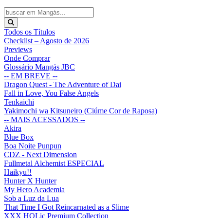
Todos os Títulos
Checklist – Agosto de 2026
Previews
Onde Comprar
Glossário Mangás JBC
-- EM BREVE --
Dragon Quest - The Adventure of Dai
Fall in Love, You False Angels
Tenkaichi
Yakimochi wa Kitsuneiro (Ciúme Cor de Raposa)
-- MAIS ACESSADOS --
Akira
Blue Box
Boa Noite Punpun
CDZ - Next Dimension
Fullmetal Alchemist ESPECIAL
Haikyu!!
Hunter X Hunter
My Hero Academia
Sob a Luz da Lua
That Time I Got Reincarnated as a Slime
XXX HOLic Premium Collection