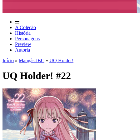
A Coleção
História
Personagens
Preview
Autoria
Início
»
Mangás JBC
»
UQ Holder!
UQ Holder! #22