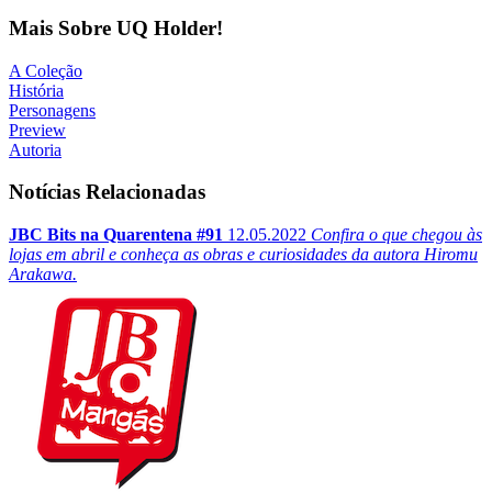
Mais Sobre UQ Holder!
A Coleção
História
Personagens
Preview
Autoria
Notícias Relacionadas
JBC Bits na Quarentena #91
12.05.2022
Confira o que chegou às
lojas em abril e conheça as obras e curiosidades da autora Hiromu
Arakawa.