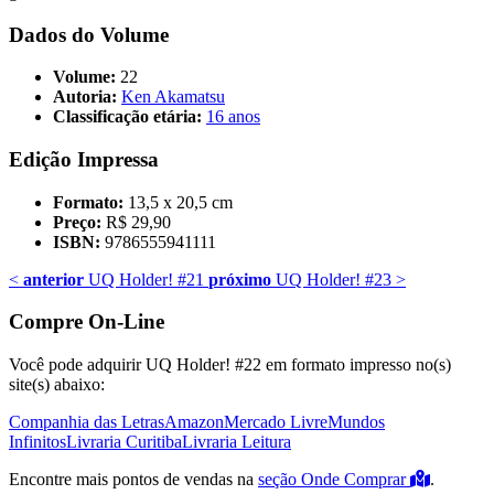
Dados do Volume
Volume:
22
Autoria:
Ken Akamatsu
Classificação etária:
16 anos
Edição Impressa
Formato:
13,5 x 20,5 cm
Preço:
R$ 29,90
ISBN:
9786555941111
<
anterior
UQ Holder! #21
próximo
UQ Holder! #23
>
Compre On-Line
Você pode adquirir UQ Holder! #22 em formato impresso no(s)
site(s) abaixo:
Companhia das Letras
Amazon
Mercado Livre
Mundos
Infinitos
Livraria Curitiba
Livraria Leitura
Encontre mais pontos de vendas na
seção Onde Comprar
.