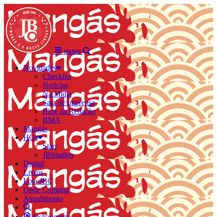
menu
Novidades
Checklist
Notícias
Na Mídia
Sala de Imprensa
Blog da Redação
BMA
Mangás
HQs
Start
JBStudios
Digital
Livros
Loja JBC
Onde Comprar
Atendimento
fechar menu