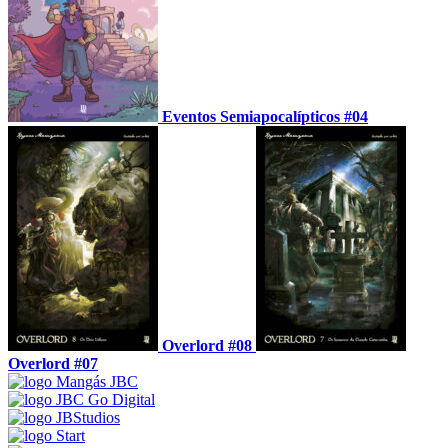
Eventos Semiapocalípticos #04
Overlord #08
Overlord #07