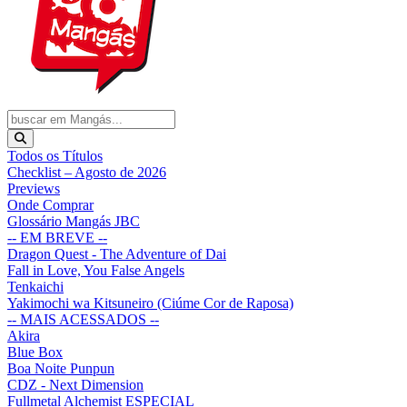
Todos os Títulos
Checklist – Agosto de 2026
Previews
Onde Comprar
Glossário Mangás JBC
-- EM BREVE --
Dragon Quest - The Adventure of Dai
Fall in Love, You False Angels
Tenkaichi
Yakimochi wa Kitsuneiro (Ciúme Cor de Raposa)
-- MAIS ACESSADOS --
Akira
Blue Box
Boa Noite Punpun
CDZ - Next Dimension
Fullmetal Alchemist ESPECIAL