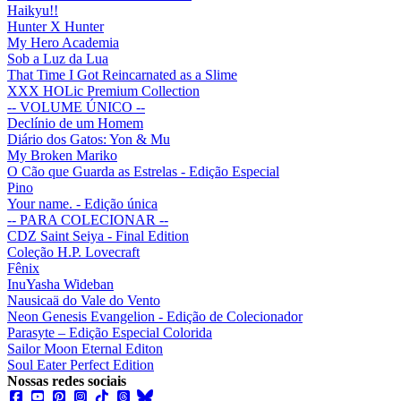
Haikyu!!
Hunter X Hunter
My Hero Academia
Sob a Luz da Lua
That Time I Got Reincarnated as a Slime
XXX HOLic Premium Collection
-- VOLUME ÚNICO --
Declínio de um Homem
Diário dos Gatos: Yon & Mu
My Broken Mariko
O Cão que Guarda as Estrelas - Edição Especial
Pino
Your name. - Edição única
-- PARA COLECIONAR --
CDZ Saint Seiya - Final Edition
Coleção H.P. Lovecraft
Fênix
InuYasha Wideban
Nausicaä do Vale do Vento
Neon Genesis Evangelion - Edição de Colecionador
Parasyte – Edição Especial Colorida
Sailor Moon Eternal Editon
Soul Eater Perfect Edition
Nossas redes sociais