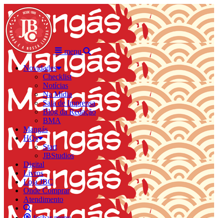
menu
Novidades
Checklist
Notícias
Na Mídia
Sala de Imprensa
Blog da Redação
BMA
Mangás
HQs
Start
JBStudios
Digital
Livros
Loja JBC
Onde Comprar
Atendimento
fechar menu