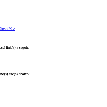
Sins #29
>
) link(s) a seguir:
(s) site(s) abaixo: