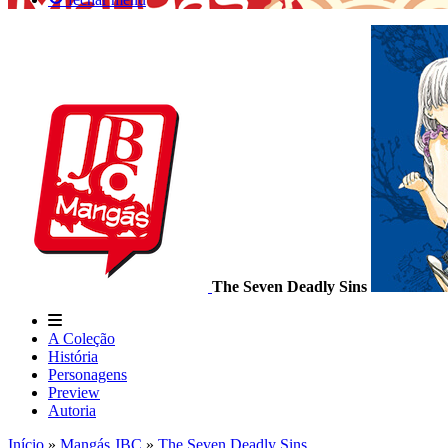
The Seven Deadly Sins
A Coleção
História
Personagens
Preview
Autoria
Início
»
Mangás JBC
»
The Seven Deadly Sins