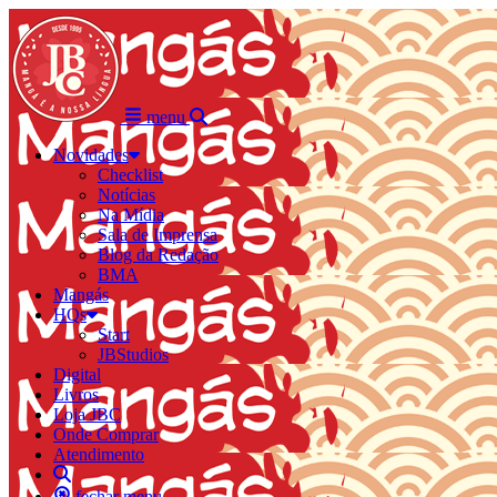
menu
Novidades
Checklist
Notícias
Na Mídia
Sala de Imprensa
Blog da Redação
BMA
Mangás
HQs
Start
JBStudios
Digital
Livros
Loja JBC
Onde Comprar
Atendimento
fechar menu