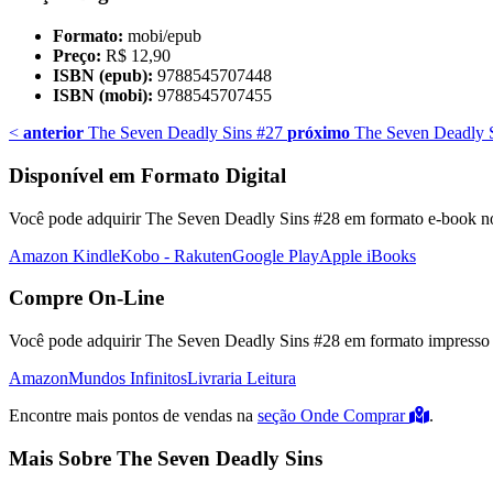
Formato:
mobi/epub
Preço:
R$ 12,90
ISBN (epub):
9788545707448
ISBN (mobi):
9788545707455
<
anterior
The Seven Deadly Sins #27
próximo
The Seven Deadly 
Disponível em Formato Digital
Você pode adquirir The Seven Deadly Sins #28 em formato e-book no(s
Amazon Kindle
Kobo - Rakuten
Google Play
Apple iBooks
Compre On-Line
Você pode adquirir The Seven Deadly Sins #28 em formato impresso no
Amazon
Mundos Infinitos
Livraria Leitura
Encontre mais pontos de vendas na
seção Onde Comprar
.
Mais Sobre The Seven Deadly Sins