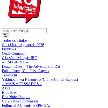
Todos os Títulos
Checklist – Agosto de 2026
Previews
Onde Comprar
Glossário Mangás JBC
-- EM BREVE --
Dragon Quest - The Adventure of Dai
Fall in Love, You False Angels
Tenkaichi
Yakimochi wa Kitsuneiro (Ciúme Cor de Raposa)
-- MAIS ACESSADOS --
Akira
Blue Box
Boa Noite Punpun
CDZ - Next Dimension
Fullmetal Alchemist ESPECIAL