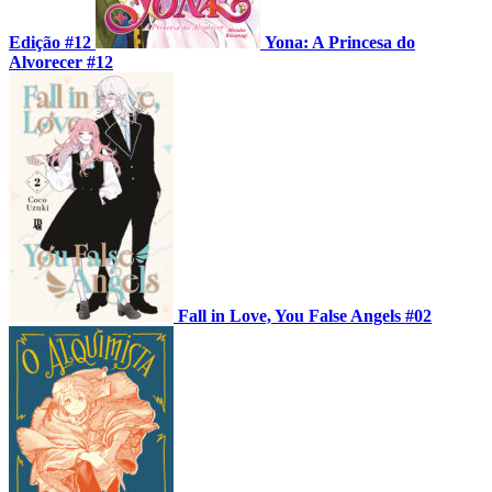
Edição #12
Yona: A Princesa do
Alvorecer #12
Fall in Love, You False Angels #02