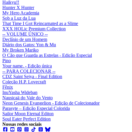
Haikyu!!
Hunter X Hunter
My Hero Academia
Sob a Luz da Lua
That Time I Got Reincarnated as a Slime
XXX HOLic Premium Collection
-- VOLUME ÚNICO --
Declínio de um Homem
Diário dos Gatos: Yon & Mu
My Broken Mariko
O Cão que Guarda as Estrelas - Edição Especial
Pino
Your name. - Edição única
-- PARA COLECIONAR --
CDZ Saint Seiya - Final Edition
Coleção H.P. Lovecraft
Fênix
InuYasha Wideban
Nausicaä do Vale do Vento
Neon Genesis Evangelion - Edição de Colecionador
Parasyte – Edição Especial Colorida
Sailor Moon Eternal Editon
Soul Eater Perfect Edition
Nossas redes sociais