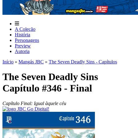
A Coleção
História
Personagens
Preview
Autoria
Início
»
Mangás JBC
»
The Seven Deadly Sins - Capítulos
The Seven Deadly Sins
Capítulo #346 - Final
Capítulo Final: Igual àquele céu