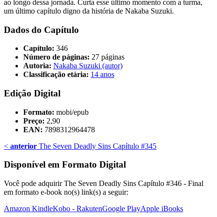
ao longo dessa jornada. Curta esse último momento com a turma,
um último capítulo digno da história de Nakaba Suzuki.
Dados do Capítulo
Capítulo:
346
Número de páginas:
27 páginas
Autoria:
Nakaba Suzuki (autor)
Classificação etária:
14 anos
Edição Digital
Formato:
mobi/epub
Preço:
2,90
EAN:
7898312964478
<
anterior
The Seven Deadly Sins Capítulo #345
Disponível em Formato Digital
Você pode adquirir The Seven Deadly Sins Capítulo #346 - Final
em formato e-book no(s) link(s) a seguir:
Amazon Kindle
Kobo - Rakuten
Google Play
Apple iBooks