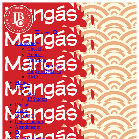
menu
Novidades
Checklist
Notícias
Na Mídia
Sala de Imprensa
Blog da Redação
BMA
Mangás
HQs
Start
JBStudios
Digital
Livros
Loja JBC
Onde Comprar
Atendimento
fechar menu