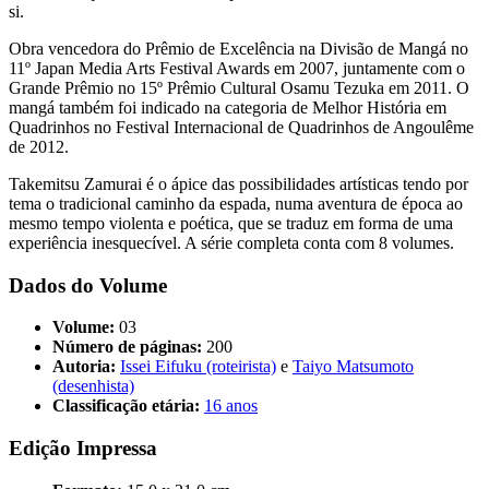
si.
Obra vencedora do Prêmio de Excelência na Divisão de Mangá no
11º Japan Media Arts Festival Awards em 2007, juntamente com o
Grande Prêmio no 15º Prêmio Cultural Osamu Tezuka em 2011. O
mangá também foi indicado na categoria de Melhor História em
Quadrinhos no Festival Internacional de Quadrinhos de Angoulême
de 2012.
Takemitsu Zamurai é o ápice das possibilidades artísticas tendo por
tema o tradicional caminho da espada, numa aventura de época ao
mesmo tempo violenta e poética, que se traduz em forma de uma
experiência inesquecível. A série completa conta com 8 volumes.
Dados do Volume
Volume:
03
Número de páginas:
200
Autoria:
Issei Eifuku (roteirista)
e
Taiyo Matsumoto
(desenhista)
Classificação etária:
16 anos
Edição Impressa