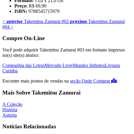
Formato:
15,0 x 21,0 cm
Preço:
R$ 69,90
ISBN:
9788545715979
<
anterior
Takemitsu Zamurai #02
próximo
Takemitsu Zamurai
#04
>
Compre On-Line
Você pode adquirir Takemitsu Zamurai #03 em formato impresso
no(s) site(s) abaixo:
Companhia das Letras
Mercado Livre
Mundos Infinitos
Livraria
Curitiba
Encontre mais pontos de vendas na
seção Onde Comprar
.
Mais Sobre Takemitsu Zamurai
A Coleção
História
Autoria
Notícias Relacionadas