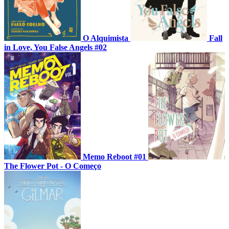
O Alquimista
Fall
in Love, You False Angels #02
Memo Reboot #01
The Flower Pot - O Começo