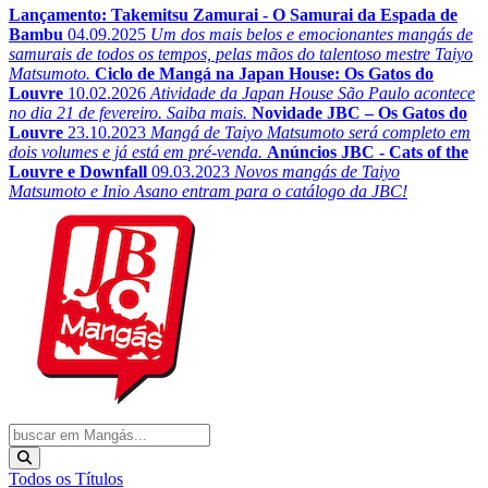
Lançamento: Takemitsu Zamurai - O Samurai da Espada de
Bambu
04.09.2025
Um dos mais belos e emocionantes mangás de
samurais de todos os tempos, pelas mãos do talentoso mestre Taiyo
Matsumoto.
Ciclo de Mangá na Japan House: Os Gatos do
Louvre
10.02.2026
Atividade da Japan House São Paulo acontece
no dia 21 de fevereiro. Saiba mais.
Novidade JBC – Os Gatos do
Louvre
23.10.2023
Mangá de Taiyo Matsumoto será completo em
dois volumes e já está em pré-venda.
Anúncios JBC - Cats of the
Louvre e Downfall
09.03.2023
Novos mangás de Taiyo
Matsumoto e Inio Asano entram para o catálogo da JBC!
Todos os Títulos