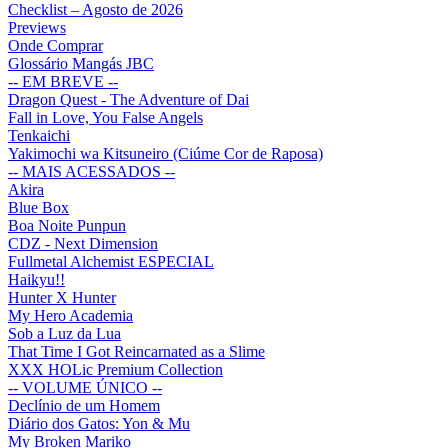
Checklist – Agosto de 2026
Previews
Onde Comprar
Glossário Mangás JBC
-- EM BREVE --
Dragon Quest - The Adventure of Dai
Fall in Love, You False Angels
Tenkaichi
Yakimochi wa Kitsuneiro (Ciúme Cor de Raposa)
-- MAIS ACESSADOS --
Akira
Blue Box
Boa Noite Punpun
CDZ - Next Dimension
Fullmetal Alchemist ESPECIAL
Haikyu!!
Hunter X Hunter
My Hero Academia
Sob a Luz da Lua
That Time I Got Reincarnated as a Slime
XXX HOLic Premium Collection
-- VOLUME ÚNICO --
Declínio de um Homem
Diário dos Gatos: Yon & Mu
My Broken Mariko