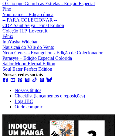
O Cão que Guarda as Estrelas - Edição Especial
Pino
Your name. - Edição única
-- PARA COLECIONAR --
CDZ Saint Seiya - Final Edition
Coleção H.P. Lovecraft
Fênix
InuYasha Wideban
Nausicaä do Vale do Vento
Neon Genesis Evangelion - Edição de Colecionador
Parasyte – Edição Especial Colorida
Sailor Moon Eternal Editon
Soul Eater Perfect Edition
Nossas redes sociais
Nossos títulos
Checklist (lançamentos e reposições)
Loja JBC
Onde comprar