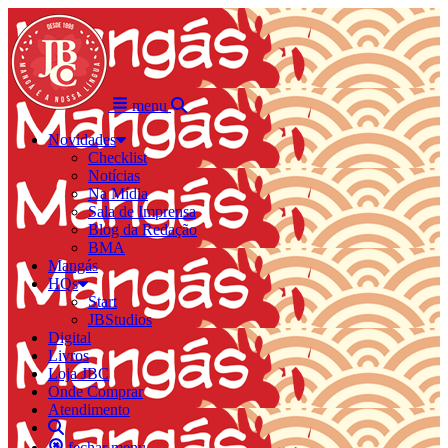
menu
Novidades
Checklist
Notícias
Na Mídia
Sala de Imprensa
Blog da Redação
BMA
Mangás
HQs
Start
JBStudios
Digital
Livros
Loja JBC
Onde Comprar
Atendimento
fechar menu