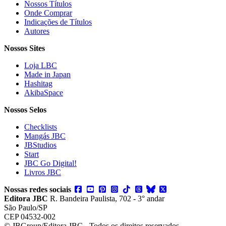
Nossos Títulos
Onde Comprar
Indicações de Títulos
Autores
Nossos Sites
Loja LBC
Made in Japan
Hashitag
AkibaSpace
Nossos Selos
Checklists
Mangás JBC
JBStudios
Start
JBC Go Digital!
Livros JBC
Nossas redes sociais
Editora JBC
R. Bandeira Paulista, 702 - 3° andar
São Paulo/SP
CEP 04532-002
© JBGroup/Editora JBC - Todos os direitos reservados