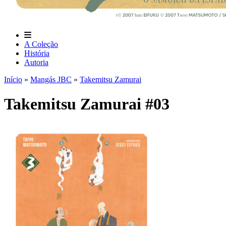
A Coleção
História
Autoria
Início
»
Mangás JBC
»
Takemitsu Zamurai
Takemitsu Zamurai #03