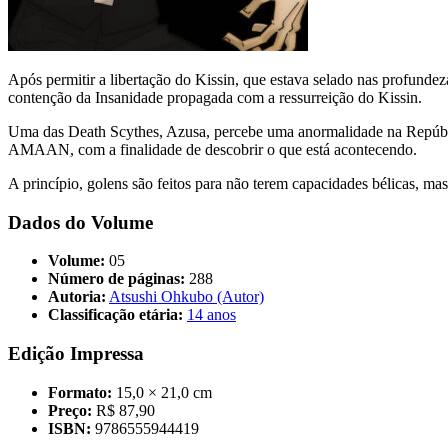
Após permitir a libertação do Kissin, que estava selado nas profun
contenção da Insanidade propagada com a ressurreição do Kissin.
Uma das Death Scythes, Azusa, percebe uma anormalidade na Repúbli
AMAAN, com a finalidade de descobrir o que está acontecendo.
A princípio, golens são feitos para não terem capacidades bélicas, m
Dados do Volume
Volume:
05
Número de páginas:
288
Autoria:
Atsushi Ohkubo (Autor)
Classificação etária:
14 anos
Edição Impressa
Formato:
15,0 × 21,0 cm
Preço:
R$ 87,90
ISBN:
9786555944419