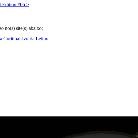
t Edition #06
>
 no(s) site(s) abaixo:
ia Curitiba
Livraria Leitura