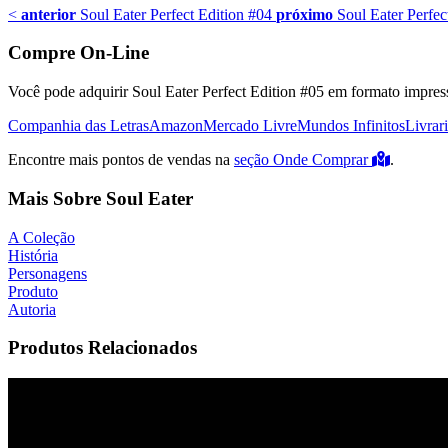
<
anterior
Soul Eater Perfect Edition #04
próximo
Soul Eater Perfec
Compre On-Line
Você pode adquirir Soul Eater Perfect Edition #05 em formato impresso
Companhia das Letras
Amazon
Mercado Livre
Mundos Infinitos
Livrar
Encontre mais pontos de vendas na
seção Onde Comprar
.
Mais Sobre Soul Eater
A Coleção
História
Personagens
Produto
Autoria
Produtos Relacionados