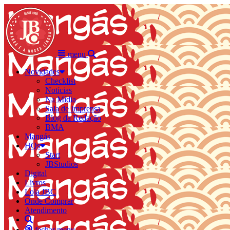
menu
Novidades
Checklist
Notícias
Na Mídia
Sala de Imprensa
Blog da Redação
BMA
Mangás
HQs
Start
JBStudios
Digital
Livros
Loja JBC
Onde Comprar
Atendimento
fechar menu