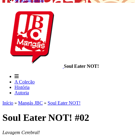
Soul Eater NOT!
A Coleção
História
Autoria
Início
»
Mangás JBC
»
Soul Eater NOT!
Soul Eater NOT! #02
Lavagem Cerebral!