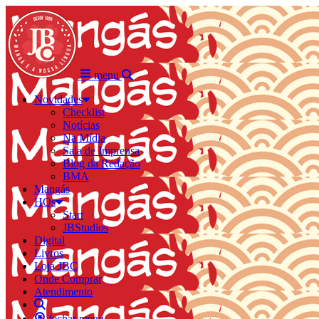
menu
Novidades
Checklist
Notícias
Na Mídia
Sala de Imprensa
Blog da Redação
BMA
Mangás
HQs
Start
JBStudios
Digital
Livros
Loja JBC
Onde Comprar
Atendimento
fechar menu