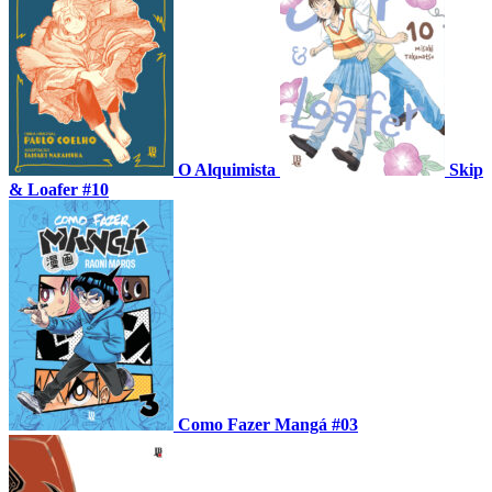
O Alquimista
Skip
& Loafer #10
Como Fazer Mangá #03