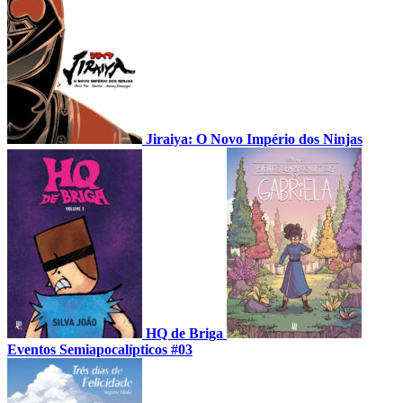
Jiraiya: O Novo Império dos Ninjas
HQ de Briga
Eventos Semiapocalípticos #03