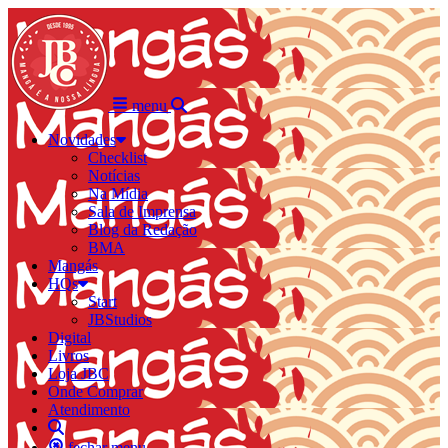
menu
Novidades
Checklist
Notícias
Na Mídia
Sala de Imprensa
Blog da Redação
BMA
Mangás
HQs
Start
JBStudios
Digital
Livros
Loja JBC
Onde Comprar
Atendimento
fechar menu