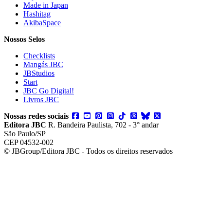
Made in Japan
Hashitag
AkibaSpace
Nossos Selos
Checklists
Mangás JBC
JBStudios
Start
JBC Go Digital!
Livros JBC
Nossas redes sociais
Editora JBC
R. Bandeira Paulista, 702 - 3° andar
São Paulo/SP
CEP 04532-002
© JBGroup/Editora JBC - Todos os direitos reservados