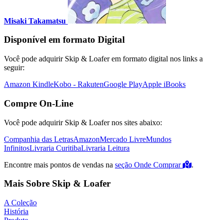
Misaki Takamatsu
Disponível em formato Digital
Você pode adquirir Skip & Loafer em formato digital nos links a
seguir:
Amazon Kindle
Kobo - Rakuten
Google Play
Apple iBooks
Compre On-Line
Você pode adquirir Skip & Loafer nos sites abaixo:
Companhia das Letras
Amazon
Mercado Livre
Mundos
Infinitos
Livraria Curitiba
Livraria Leitura
Encontre mais pontos de vendas na
seção Onde Comprar
.
Mais Sobre Skip & Loafer
A Coleção
História