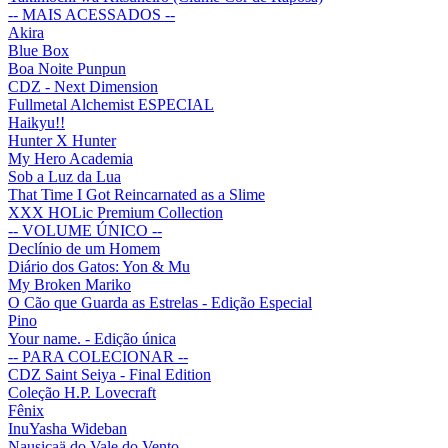
-- MAIS ACESSADOS --
Akira
Blue Box
Boa Noite Punpun
CDZ - Next Dimension
Fullmetal Alchemist ESPECIAL
Haikyu!!
Hunter X Hunter
My Hero Academia
Sob a Luz da Lua
That Time I Got Reincarnated as a Slime
XXX HOLic Premium Collection
-- VOLUME ÚNICO --
Declínio de um Homem
Diário dos Gatos: Yon & Mu
My Broken Mariko
O Cão que Guarda as Estrelas - Edição Especial
Pino
Your name. - Edição única
-- PARA COLECIONAR --
CDZ Saint Seiya - Final Edition
Coleção H.P. Lovecraft
Fênix
InuYasha Wideban
Nausicaä do Vale do Vento