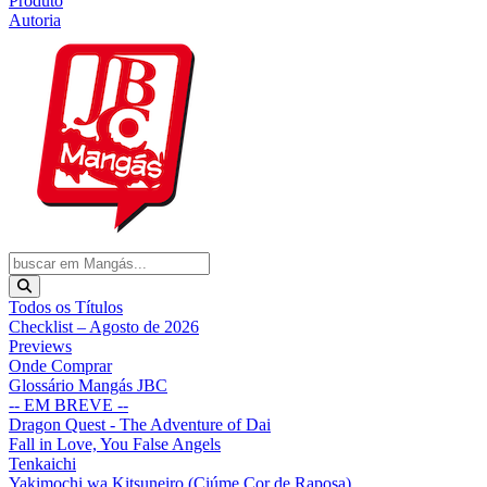
Produto
Autoria
Todos os Títulos
Checklist – Agosto de 2026
Previews
Onde Comprar
Glossário Mangás JBC
-- EM BREVE --
Dragon Quest - The Adventure of Dai
Fall in Love, You False Angels
Tenkaichi
Yakimochi wa Kitsuneiro (Ciúme Cor de Raposa)