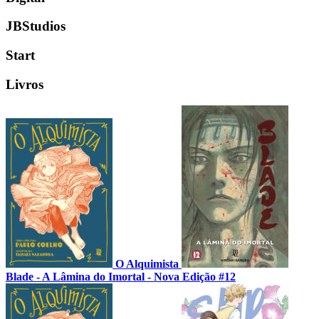
JBStudios
Start
Livros
O Alquimista
Blade - A Lâmina do Imortal - Nova Edição #12