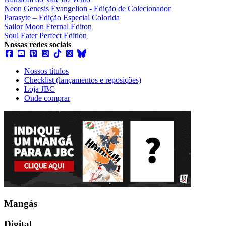
Neon Genesis Evangelion - Edição de Colecionador
Parasyte – Edição Especial Colorida
Sailor Moon Eternal Editon
Soul Eater Perfect Edition
Nossas redes sociais
Nossos títulos
Checklist (lançamentos e reposições)
Loja JBC
Onde comprar
Mangás
Digital