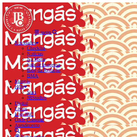
menu
Novidades
Checklist
Notícias
Na Mídia
Sala de Imprensa
Blog da Redação
BMA
Mangás
HQs
Start
JBStudios
Digital
Livros
Loja JBC
Onde Comprar
Atendimento
fechar menu