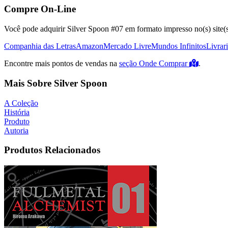
Compre On-Line
Você pode adquirir Silver Spoon #07 em formato impresso no(s) site(s
Companhia das Letras
Amazon
Mercado Livre
Mundos Infinitos
Livrar
Encontre mais pontos de vendas na
seção Onde Comprar
.
Mais Sobre Silver Spoon
A Coleção
História
Produto
Autoria
Produtos Relacionados