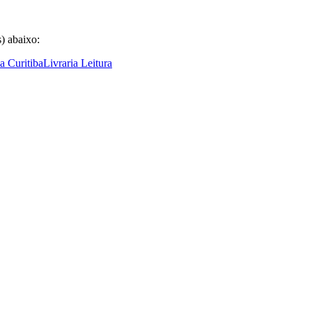
) abaixo:
ia Curitiba
Livraria Leitura