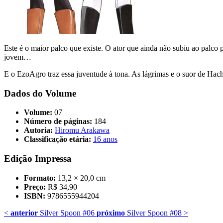
Este é o maior palco que existe. O ator que ainda não subiu ao palco
jovem…
E o EzoAgro traz essa juventude à tona. As lágrimas e o suor de Hach
Dados do Volume
Volume:
07
Número de páginas:
184
Autoria:
Hiromu Arakawa
Classificação etária:
16 anos
Edição Impressa
Formato:
13,2 × 20,0 cm
Preço:
R$ 34,90
ISBN:
9786555944204
<
anterior
Silver Spoon #06
próximo
Silver Spoon #08
>