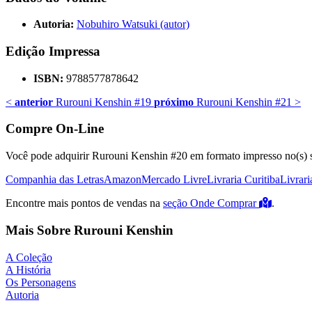
Autoria:
Nobuhiro Watsuki (autor)
Edição Impressa
ISBN:
9788577878642
<
anterior
Rurouni Kenshin #19
próximo
Rurouni Kenshin #21
>
Compre On-Line
Você pode adquirir Rurouni Kenshin #20 em formato impresso no(s) si
Companhia das Letras
Amazon
Mercado Livre
Livraria Curitiba
Livrari
Encontre mais pontos de vendas na
seção Onde Comprar
.
Mais Sobre Rurouni Kenshin
A Coleção
A História
Os Personagens
Autoria