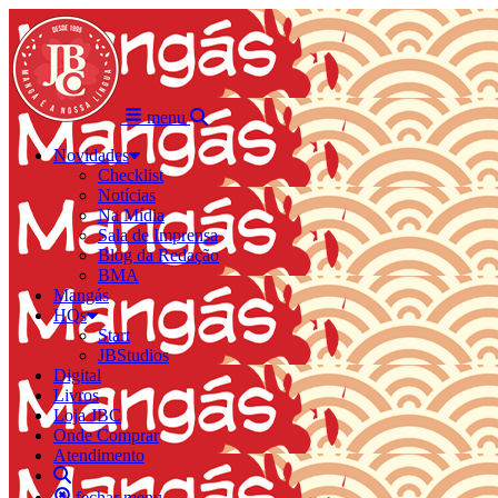
menu
Novidades
Checklist
Notícias
Na Mídia
Sala de Imprensa
Blog da Redação
BMA
Mangás
HQs
Start
JBStudios
Digital
Livros
Loja JBC
Onde Comprar
Atendimento
fechar menu