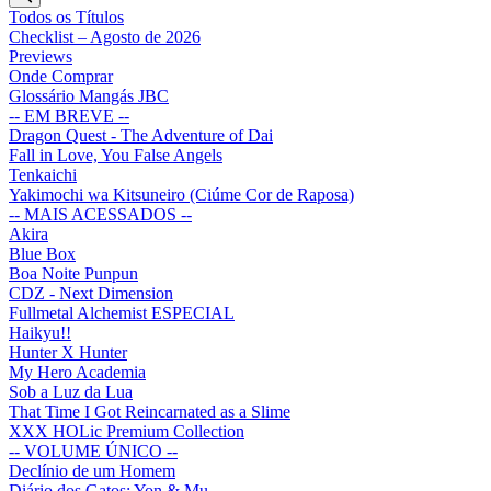
Todos os Títulos
Checklist – Agosto de 2026
Previews
Onde Comprar
Glossário Mangás JBC
-- EM BREVE --
Dragon Quest - The Adventure of Dai
Fall in Love, You False Angels
Tenkaichi
Yakimochi wa Kitsuneiro (Ciúme Cor de Raposa)
-- MAIS ACESSADOS --
Akira
Blue Box
Boa Noite Punpun
CDZ - Next Dimension
Fullmetal Alchemist ESPECIAL
Haikyu!!
Hunter X Hunter
My Hero Academia
Sob a Luz da Lua
That Time I Got Reincarnated as a Slime
XXX HOLic Premium Collection
-- VOLUME ÚNICO --
Declínio de um Homem
Diário dos Gatos: Yon & Mu