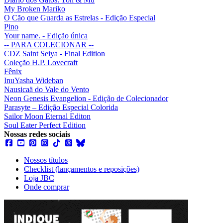
My Broken Mariko
O Cão que Guarda as Estrelas - Edição Especial
Pino
Your name. - Edição única
-- PARA COLECIONAR --
CDZ Saint Seiya - Final Edition
Coleção H.P. Lovecraft
Fênix
InuYasha Wideban
Nausicaä do Vale do Vento
Neon Genesis Evangelion - Edição de Colecionador
Parasyte – Edição Especial Colorida
Sailor Moon Eternal Editon
Soul Eater Perfect Edition
Nossas redes sociais
Nossos títulos
Checklist (lançamentos e reposições)
Loja JBC
Onde comprar