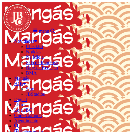
menu
Novidades
Checklist
Notícias
Na Mídia
Sala de Imprensa
Blog da Redação
BMA
Mangás
HQs
Start
JBStudios
Digital
Livros
Loja JBC
Onde Comprar
Atendimento
fechar menu