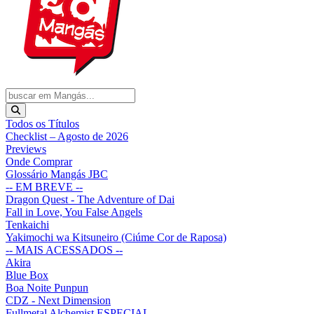
Todos os Títulos
Checklist – Agosto de 2026
Previews
Onde Comprar
Glossário Mangás JBC
-- EM BREVE --
Dragon Quest - The Adventure of Dai
Fall in Love, You False Angels
Tenkaichi
Yakimochi wa Kitsuneiro (Ciúme Cor de Raposa)
-- MAIS ACESSADOS --
Akira
Blue Box
Boa Noite Punpun
CDZ - Next Dimension
Fullmetal Alchemist ESPECIAL