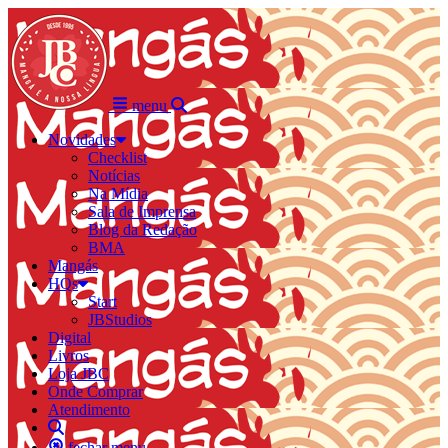
menu
Novidades
Checklist
Notícias
Na Mídia
Sala de Imprensa
Blog da Redação
BMA
Mangás
HQs
Start
JBStudios
Digital
Livros
Loja JBC
Onde Comprar
Atendimento
fechar menu