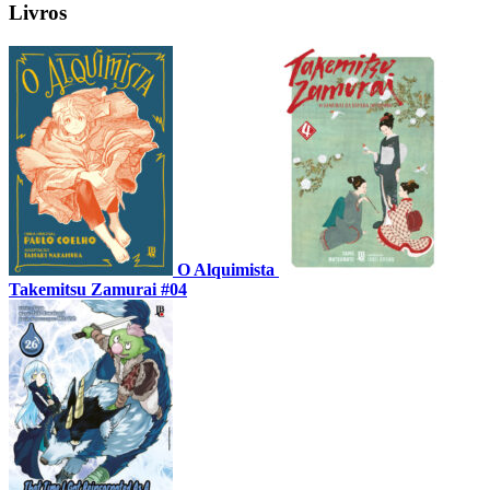
Livros
O Alquimista
Takemitsu Zamurai #04