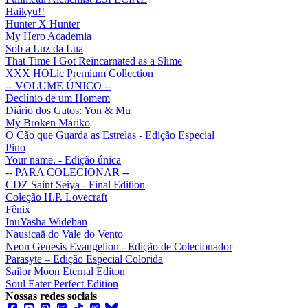
Haikyu!!
Hunter X Hunter
My Hero Academia
Sob a Luz da Lua
That Time I Got Reincarnated as a Slime
XXX HOLic Premium Collection
-- VOLUME ÚNICO --
Declínio de um Homem
Diário dos Gatos: Yon & Mu
My Broken Mariko
O Cão que Guarda as Estrelas - Edição Especial
Pino
Your name. - Edição única
-- PARA COLECIONAR --
CDZ Saint Seiya - Final Edition
Coleção H.P. Lovecraft
Fênix
InuYasha Wideban
Nausicaä do Vale do Vento
Neon Genesis Evangelion - Edição de Colecionador
Parasyte – Edição Especial Colorida
Sailor Moon Eternal Editon
Soul Eater Perfect Edition
Nossas redes sociais