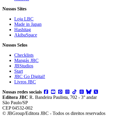
Nossos Sites
Loja LBC
Made in Japan
Hashitag
AkibaSpace
Nossos Selos
Checklists
Mangás JBC
JBStudios
Start
JBC Go Digital!
Livros JBC
Nossas redes sociais
Editora JBC
R. Bandeira Paulista, 702 - 3° andar
São Paulo/SP
CEP 04532-002
© JBGroup/Editora JBC - Todos os direitos reservados