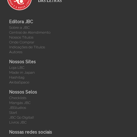
Editora JBC
Sobre a JBC
Central de Atendimento
Nossos Títulos
Onde Comprar
Indicações de Títulos
Autores
Nossos Sites
Loja LBC
Made in Japan
Hashitag
AkibaSpace
Nossos Selos
Checklists
Mangás JBC
JBStudios
Start
JBC Go Digital!
Livros JBC
Nossas redes sociais