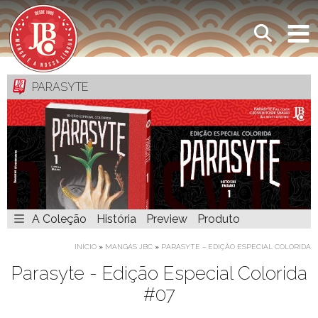
PARASYTE
A Coleção
História
Preview
Produto
INÍCIO
»
MANGÁS JBC
»
PARASYTE – EDIÇÃO ESPECIAL COLORIDA
Parasyte - Edição Especial Colorida
#07