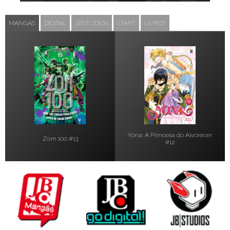
MANGÁS
DIGITAL
JBSTUDIOS
START
LIVROS
Yona: A Princesa do Alvorecer
Zom 100 #13
#12