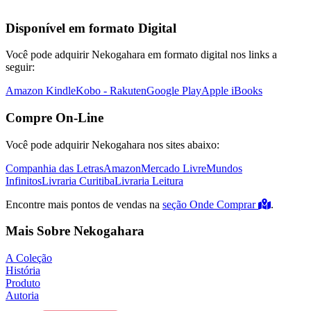
Disponível em formato Digital
Você pode adquirir Nekogahara em formato digital nos links a
seguir:
Amazon Kindle
Kobo - Rakuten
Google Play
Apple iBooks
Compre On-Line
Você pode adquirir Nekogahara nos sites abaixo:
Companhia das Letras
Amazon
Mercado Livre
Mundos
Infinitos
Livraria Curitiba
Livraria Leitura
Encontre mais pontos de vendas na
seção Onde Comprar
.
Mais Sobre Nekogahara
A Coleção
História
Produto
Autoria