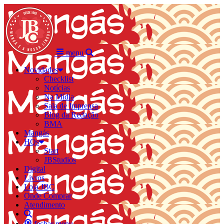
menu
Novidades
Checklist
Notícias
Na Mídia
Sala de Imprensa
Blog da Redação
BMA
Mangás
HQs
Start
JBStudios
Digital
Livros
Loja JBC
Onde Comprar
Atendimento
fechar menu