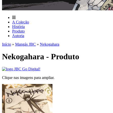
A Coleção
História
Produto
Autoria
Início
»
Mangás JBC
»
Nekogahara
Nekogahara - Produto
Clique nas imagens para ampliar.