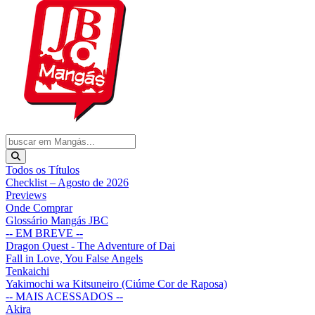
Todos os Títulos
Checklist – Agosto de 2026
Previews
Onde Comprar
Glossário Mangás JBC
-- EM BREVE --
Dragon Quest - The Adventure of Dai
Fall in Love, You False Angels
Tenkaichi
Yakimochi wa Kitsuneiro (Ciúme Cor de Raposa)
-- MAIS ACESSADOS --
Akira