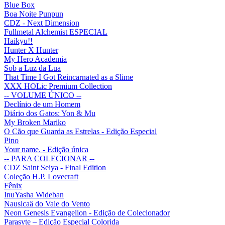
Blue Box
Boa Noite Punpun
CDZ - Next Dimension
Fullmetal Alchemist ESPECIAL
Haikyu!!
Hunter X Hunter
My Hero Academia
Sob a Luz da Lua
That Time I Got Reincarnated as a Slime
XXX HOLic Premium Collection
-- VOLUME ÚNICO --
Declínio de um Homem
Diário dos Gatos: Yon & Mu
My Broken Mariko
O Cão que Guarda as Estrelas - Edição Especial
Pino
Your name. - Edição única
-- PARA COLECIONAR --
CDZ Saint Seiya - Final Edition
Coleção H.P. Lovecraft
Fênix
InuYasha Wideban
Nausicaä do Vale do Vento
Neon Genesis Evangelion - Edição de Colecionador
Parasyte – Edição Especial Colorida