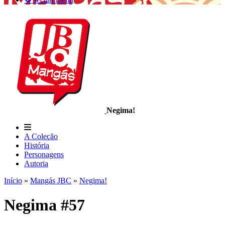
Negima!
A Coleção
História
Personagens
Autoria
Início
»
Mangás JBC
»
Negima!
Negima #57