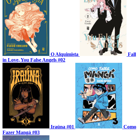
O Alquimista
Fall
in Love, You False Angels #02
Iraúna #01
Como
Fazer Mangá #03