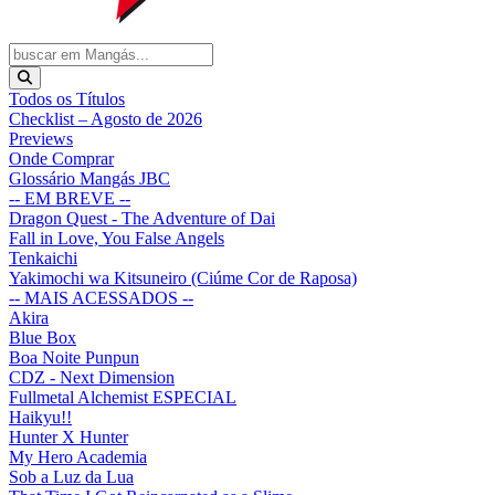
Todos os Títulos
Checklist – Agosto de 2026
Previews
Onde Comprar
Glossário Mangás JBC
-- EM BREVE --
Dragon Quest - The Adventure of Dai
Fall in Love, You False Angels
Tenkaichi
Yakimochi wa Kitsuneiro (Ciúme Cor de Raposa)
-- MAIS ACESSADOS --
Akira
Blue Box
Boa Noite Punpun
CDZ - Next Dimension
Fullmetal Alchemist ESPECIAL
Haikyu!!
Hunter X Hunter
My Hero Academia
Sob a Luz da Lua