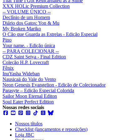
That Time I Got Reincarnated as a Slime
XXX HOLic Premium Collection
-- VOLUME ÚNICO --
Declínio de um Homem
Diário dos Gatos: Yon & Mu
My Broken Mariko
O Cão que Guarda as Estrelas - Edição Especial
Pino
Your name. - Edição única
-- PARA COLECIONAR --
CDZ Saint Seiya - Final Edition
Coleção H.P. Lovecraft
Fênix
InuYasha Wideban
Nausicaä do Vale do Vento
Neon Genesis Evangelion - Edição de Colecionador
Parasyte – Edição Especial Colorida
Sailor Moon Eternal Editon
Soul Eater Perfect Edition
Nossas redes sociais
Nossos títulos
Checklist (lançamentos e reposições)
Loja JBC