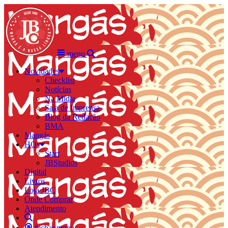
menu
Novidades
Checklist
Notícias
Na Mídia
Sala de Imprensa
Blog da Redação
BMA
Mangás
HQs
Start
JBStudios
Digital
Livros
Loja JBC
Onde Comprar
Atendimento
fechar menu