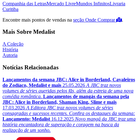
Companhia das Letras
Mercado Livre
Mundos Infinitos
Livraria
Curitiba
Encontre mais pontos de vendas na
seção Onde Comprar
.
Mais Sobre Medalist
A Coleção
História
Autoria
Notícias Relacionadas
Lançamentos da semana JBC: Alice in Borderland, Cavaleiros
do Zodíaco, Medalist e mais
25.05.2026
A JBC traz novos
volumes de séries queridas pelos fãs, além da estreia de uma nova
comédia romântica.
Lançamentos de mangás da semana pela
JBC: Alice in Borderland, Shaman King, Slime e mais
17.03.2026
A Editora JBC traz novos volumes de séries
consagradas e sucessos recentes. Confira os destaques da semana:
Lançamento: Medalist
16.12.2025
Novo mangá da JBC traz uma
história encantadora de superação e coragem na busca da
realização de um sonho.