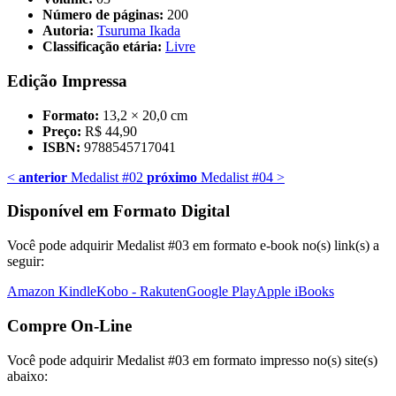
Número de páginas:
200
Autoria:
Tsuruma Ikada
Classificação etária:
Livre
Edição Impressa
Formato:
13,2 × 20,0 cm
Preço:
R$ 44,90
ISBN:
9788545717041
<
anterior
Medalist #02
próximo
Medalist #04
>
Disponível em Formato Digital
Você pode adquirir Medalist #03 em formato e-book no(s) link(s) a
seguir:
Amazon Kindle
Kobo - Rakuten
Google Play
Apple iBooks
Compre On-Line
Você pode adquirir Medalist #03 em formato impresso no(s) site(s)
abaixo: