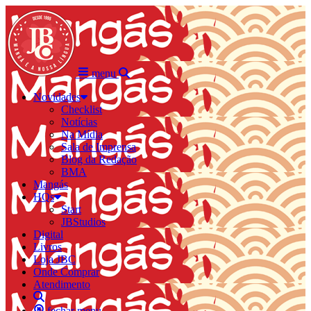
menu
Novidades
Checklist
Notícias
Na Mídia
Sala de Imprensa
Blog da Redação
BMA
Mangás
HQs
Start
JBStudios
Digital
Livros
Loja JBC
Onde Comprar
Atendimento
fechar menu