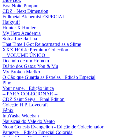
Blue Box
Boa Noite Punpun
CDZ - Next Dimension
Fullmetal Alchemist ESPECIAL
Haikyu!!
Hunter X Hunter
My Hero Academia
Sob a Luz da Lua
That Time I Got Reincarnated as a Slime
XXX HOLic Premium Collection
-- VOLUME ÚNICO --
Declínio de um Homem
Diário dos Gatos: Yon & Mu
My Broken Mariko
O Cão que Guarda as Estrelas - Edição Especial
Pino
Your name. - Edição única
-- PARA COLECIONAR --
CDZ Saint Seiya - Final Edition
Coleção H.P. Lovecraft
Fênix
InuYasha Wideban
Nausicaä do Vale do Vento
Neon Genesis Evangelion - Edição de Colecionador
Parasyte – Edição Especial Colorida