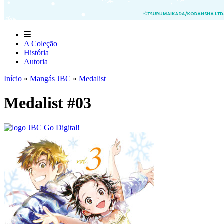
A Coleção
História
Autoria
Início
»
Mangás JBC
»
Medalist
Medalist #03