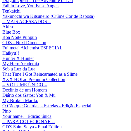
Dragon Quest - The Adventure of Dai
Fall in Love, You False Angels
Tenkaichi
Yakimochi wa Kitsuneiro (Ciúme Cor de Raposa)
-- MAIS ACESSADOS --
Akira
Blue Box
Boa Noite Punpun
CDZ - Next Dimension
Fullmetal Alchemist ESPECIAL
Haikyu!!
Hunter X Hunter
My Hero Academia
Sob a Luz da Lua
That Time I Got Reincarnated as a Slime
XXX HOLic Premium Collection
-- VOLUME ÚNICO --
Declínio de um Homem
Diário dos Gatos: Yon & Mu
My Broken Mariko
O Cão que Guarda as Estrelas - Edição Especial
Pino
Your name. - Edição única
-- PARA COLECIONAR --
CDZ Saint Seiya - Final Edition