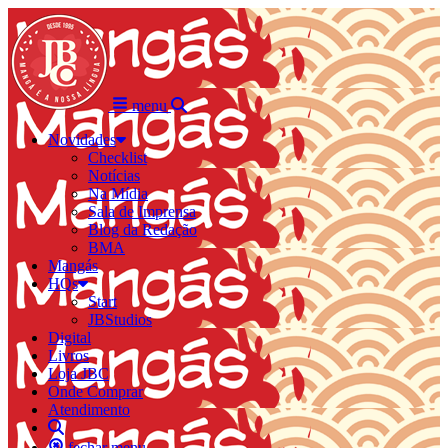
menu
Novidades
Checklist
Notícias
Na Mídia
Sala de Imprensa
Blog da Redação
BMA
Mangás
HQs
Start
JBStudios
Digital
Livros
Loja JBC
Onde Comprar
Atendimento
fechar menu