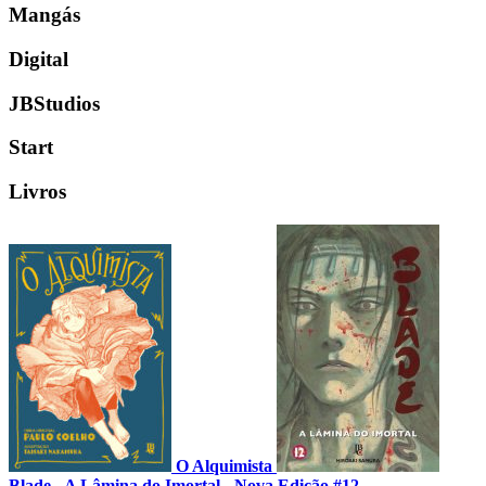
Mangás
Digital
JBStudios
Start
Livros
O Alquimista
Blade - A Lâmina do Imortal - Nova Edição #12