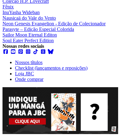
Coleção H.P. Lovecraft
Fênix
InuYasha Wideban
Nausicaä do Vale do Vento
Neon Genesis Evangelion - Edição de Colecionador
Parasyte – Edição Especial Colorida
Sailor Moon Eternal Editon
Soul Eater Perfect Edition
Nossas redes sociais
Nossos títulos
Checklist (lançamentos e reposições)
Loja JBC
Onde comprar