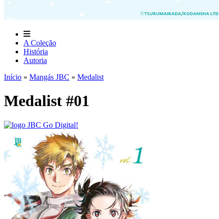
A Coleção
História
Autoria
Início
»
Mangás JBC
»
Medalist
Medalist #01