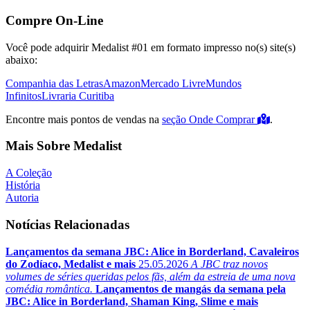
Compre On-Line
Você pode adquirir Medalist #01 em formato impresso no(s) site(s)
abaixo:
Companhia das Letras
Amazon
Mercado Livre
Mundos
Infinitos
Livraria Curitiba
Encontre mais pontos de vendas na
seção Onde Comprar
.
Mais Sobre Medalist
A Coleção
História
Autoria
Notícias Relacionadas
Lançamentos da semana JBC: Alice in Borderland, Cavaleiros
do Zodíaco, Medalist e mais
25.05.2026
A JBC traz novos
volumes de séries queridas pelos fãs, além da estreia de uma nova
comédia romântica.
Lançamentos de mangás da semana pela
JBC: Alice in Borderland, Shaman King, Slime e mais