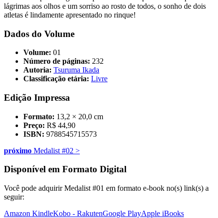
lágrimas aos olhos e um sorriso ao rosto de todos, o sonho de dois
atletas é lindamente apresentado no rinque!
Dados do Volume
Volume:
01
Número de páginas:
232
Autoria:
Tsuruma Ikada
Classificação etária:
Livre
Edição Impressa
Formato:
13,2 × 20,0 cm
Preço:
R$ 44,90
ISBN:
9788545715573
próximo
Medalist #02
>
Disponível em Formato Digital
Você pode adquirir Medalist #01 em formato e-book no(s) link(s) a
seguir:
Amazon Kindle
Kobo - Rakuten
Google Play
Apple iBooks