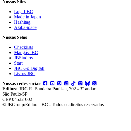
Nossos Sites
Loja LBC
Made in Japan
Hashitag
AkibaSpace
Nossos Selos
Checklists
Mangás JBC
JBStudios
Start
JBC Go Digital!
Livros JBC
Nossas redes sociais
Editora JBC
R. Bandeira Paulista, 702 - 3° andar
São Paulo/SP
CEP 04532-002
© JBGroup/Editora JBC - Todos os direitos reservados