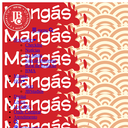
menu
Novidades
Checklist
Notícias
Na Mídia
Sala de Imprensa
Blog da Redação
BMA
Mangás
HQs
Start
JBStudios
Digital
Livros
Loja JBC
Onde Comprar
Atendimento
fechar menu