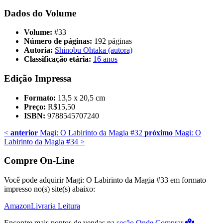
Dados do Volume
Volume:
#33
Número de páginas:
192 páginas
Autoria:
Shinobu Ohtaka (autora)
Classificação etária:
16 anos
Edição Impressa
Formato:
13,5 x 20,5 cm
Preço:
R$15,50
ISBN:
9788545707240
<
anterior
Magi: O Labirinto da Magia #32
próximo
Magi: O
Labirinto da Magia #34
>
Compre On-Line
Você pode adquirir Magi: O Labirinto da Magia #33 em formato
impresso no(s) site(s) abaixo:
Amazon
Livraria Leitura
Encontre mais pontos de vendas na
seção Onde Comprar
.