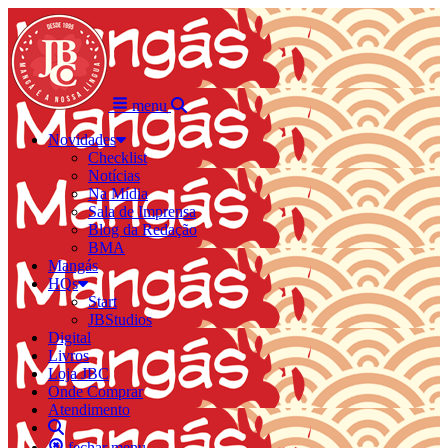
menu
Novidades
Checklist
Notícias
Na Mídia
Sala de Imprensa
Blog da Redação
BMA
Mangás
HQs
Start
JBStudios
Digital
Livros
Loja JBC
Onde Comprar
Atendimento
fechar menu