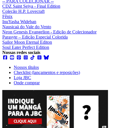
-- PARA COLECIONAR --
CDZ Saint Seiya - Final Edition
Coleção H.P. Lovecraft
Fênix
InuYasha Wideban
Nausicaä do Vale do Vento
Neon Genesis Evangelion - Edição de Colecionador
Parasyte – Edição Especial Colorida
Sailor Moon Eternal Editon
Soul Eater Perfect Edition
Nossas redes sociais
Nossos títulos
Checklist (lançamentos e reposições)
Loja JBC
Onde comprar