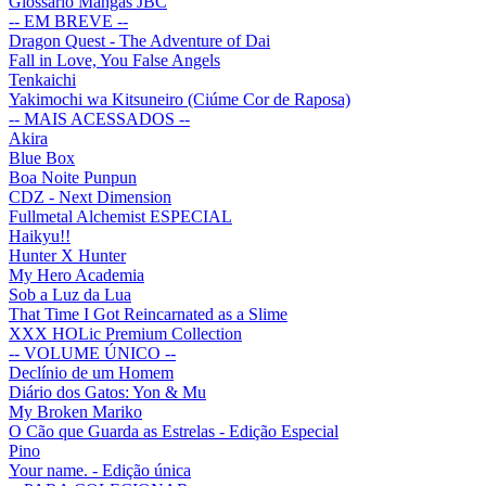
Glossário Mangás JBC
-- EM BREVE --
Dragon Quest - The Adventure of Dai
Fall in Love, You False Angels
Tenkaichi
Yakimochi wa Kitsuneiro (Ciúme Cor de Raposa)
-- MAIS ACESSADOS --
Akira
Blue Box
Boa Noite Punpun
CDZ - Next Dimension
Fullmetal Alchemist ESPECIAL
Haikyu!!
Hunter X Hunter
My Hero Academia
Sob a Luz da Lua
That Time I Got Reincarnated as a Slime
XXX HOLic Premium Collection
-- VOLUME ÚNICO --
Declínio de um Homem
Diário dos Gatos: Yon & Mu
My Broken Mariko
O Cão que Guarda as Estrelas - Edição Especial
Pino
Your name. - Edição única