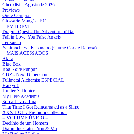
Checklist – Agosto de 2026
Previews
Onde Comprar
Glossário Mangás JBC
-- EM BREVE --
Dragon Quest - The Adventure of Dai
Fall in Love, You False Angels
Tenkaichi
Yakimochi wa Kitsuneiro (Ciúme Cor de Raposa)
-- MAIS ACESSADOS --
Akira
Blue Box
Boa Noite Punpun
CDZ - Next Dimension
Fullmetal Alchemist ESPECIAL
Haikyu!!
Hunter X Hunter
My Hero Academia
Sob a Luz da Lua
That Time I Got Reincarnated as a Slime
XXX HOLic Premium Collection
-- VOLUME ÚNICO --
Declínio de um Homem
Diário dos Gatos: Yon & Mu
My Broken Mariko