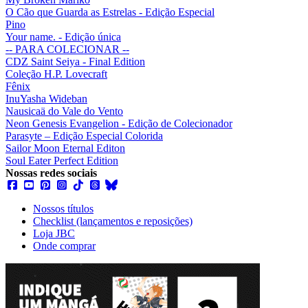
O Cão que Guarda as Estrelas - Edição Especial
Pino
Your name. - Edição única
-- PARA COLECIONAR --
CDZ Saint Seiya - Final Edition
Coleção H.P. Lovecraft
Fênix
InuYasha Wideban
Nausicaä do Vale do Vento
Neon Genesis Evangelion - Edição de Colecionador
Parasyte – Edição Especial Colorida
Sailor Moon Eternal Editon
Soul Eater Perfect Edition
Nossas redes sociais
Nossos títulos
Checklist (lançamentos e reposições)
Loja JBC
Onde comprar