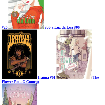
#26
Sob a Luz da Lua #06
Iraúna #01
The
Flower Pot - O Começo