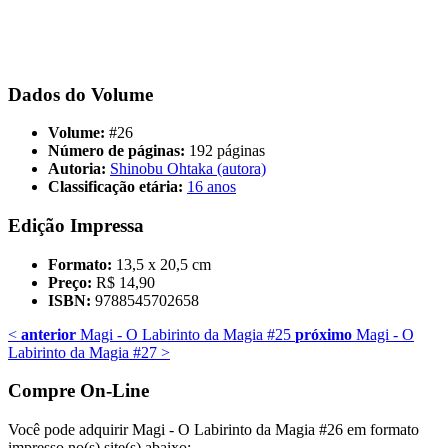
Dados do Volume
Volume:
#26
Número de páginas:
192 páginas
Autoria:
Shinobu Ohtaka (autora)
Classificação etária:
16 anos
Edição Impressa
Formato:
13,5 x 20,5 cm
Preço:
R$ 14,90
ISBN:
9788545702658
<
anterior
Magi - O Labirinto da Magia #25
próximo
Magi - O
Labirinto da Magia #27
>
Compre On-Line
Você pode adquirir Magi - O Labirinto da Magia #26 em formato
impresso no(s) site(s) abaixo: