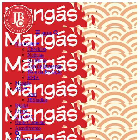
menu
Novidades
Checklist
Notícias
Na Mídia
Sala de Imprensa
Blog da Redação
BMA
Mangás
HQs
Start
JBStudios
Digital
Livros
Loja JBC
Onde Comprar
Atendimento
fechar menu