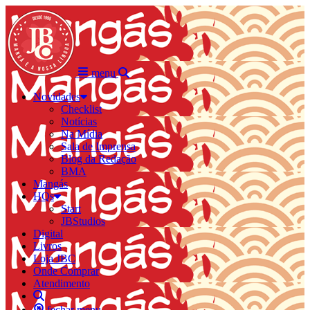
menu
Novidades
Checklist
Notícias
Na Mídia
Sala de Imprensa
Blog da Redação
BMA
Mangás
HQs
Start
JBStudios
Digital
Livros
Loja JBC
Onde Comprar
Atendimento
fechar menu