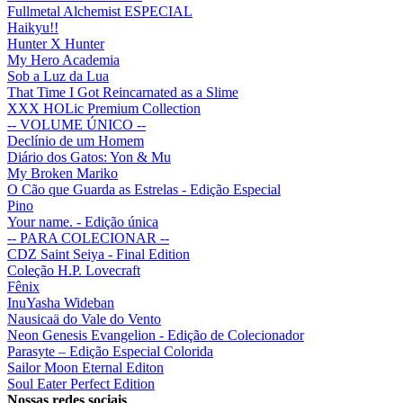
Fullmetal Alchemist ESPECIAL
Haikyu!!
Hunter X Hunter
My Hero Academia
Sob a Luz da Lua
That Time I Got Reincarnated as a Slime
XXX HOLic Premium Collection
-- VOLUME ÚNICO --
Declínio de um Homem
Diário dos Gatos: Yon & Mu
My Broken Mariko
O Cão que Guarda as Estrelas - Edição Especial
Pino
Your name. - Edição única
-- PARA COLECIONAR --
CDZ Saint Seiya - Final Edition
Coleção H.P. Lovecraft
Fênix
InuYasha Wideban
Nausicaä do Vale do Vento
Neon Genesis Evangelion - Edição de Colecionador
Parasyte – Edição Especial Colorida
Sailor Moon Eternal Editon
Soul Eater Perfect Edition
Nossas redes sociais