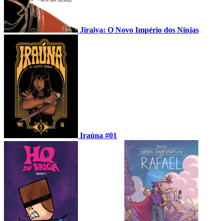
Jiraiya: O Novo Império dos Ninjas
Iraúna #01