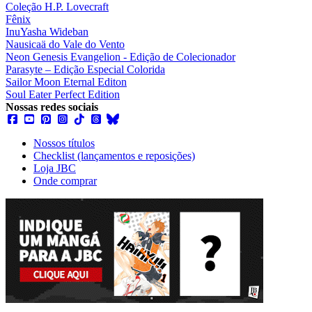
Coleção H.P. Lovecraft
Fênix
InuYasha Wideban
Nausicaä do Vale do Vento
Neon Genesis Evangelion - Edição de Colecionador
Parasyte – Edição Especial Colorida
Sailor Moon Eternal Editon
Soul Eater Perfect Edition
Nossas redes sociais
Nossos títulos
Checklist (lançamentos e reposições)
Loja JBC
Onde comprar