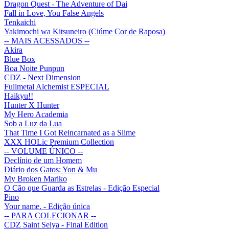
Dragon Quest - The Adventure of Dai
Fall in Love, You False Angels
Tenkaichi
Yakimochi wa Kitsuneiro (Ciúme Cor de Raposa)
-- MAIS ACESSADOS --
Akira
Blue Box
Boa Noite Punpun
CDZ - Next Dimension
Fullmetal Alchemist ESPECIAL
Haikyu!!
Hunter X Hunter
My Hero Academia
Sob a Luz da Lua
That Time I Got Reincarnated as a Slime
XXX HOLic Premium Collection
-- VOLUME ÚNICO --
Declínio de um Homem
Diário dos Gatos: Yon & Mu
My Broken Mariko
O Cão que Guarda as Estrelas - Edição Especial
Pino
Your name. - Edição única
-- PARA COLECIONAR --
CDZ Saint Seiya - Final Edition