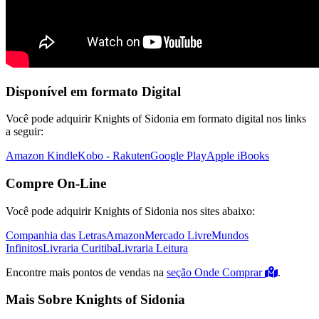
Disponível em formato Digital
Você pode adquirir Knights of Sidonia em formato digital nos links
a seguir:
Amazon Kindle
Kobo - Rakuten
Google Play
Apple iBooks
Compre On-Line
Você pode adquirir Knights of Sidonia nos sites abaixo:
Companhia das Letras
Amazon
Mercado Livre
Mundos
Infinitos
Livraria Curitiba
Livraria Leitura
Encontre mais pontos de vendas na
seção Onde Comprar
.
Mais Sobre Knights of Sidonia