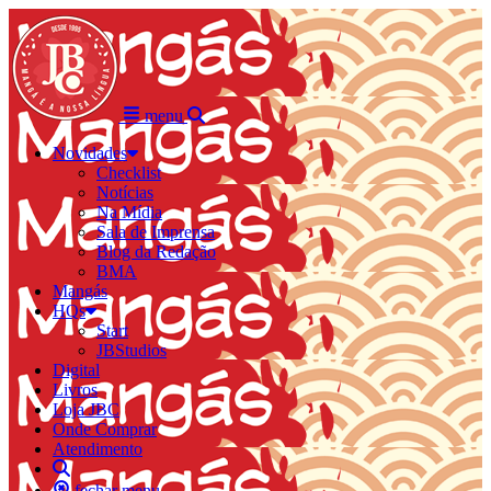
menu
Novidades
Checklist
Notícias
Na Mídia
Sala de Imprensa
Blog da Redação
BMA
Mangás
HQs
Start
JBStudios
Digital
Livros
Loja JBC
Onde Comprar
Atendimento
fechar menu