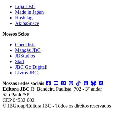
Loja LBC
Made in Japan
Hashitag
AkibaSpace
Nossos Selos
Checklists
Mangás JBC
JBStudios
Start
JBC Go Digital!
Livros JBC
Nossas redes sociais
Editora JBC
R. Bandeira Paulista, 702 - 3° andar
São Paulo/SP
CEP 04532-002
© JBGroup/Editora JBC - Todos os direitos reservados