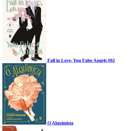
Fall in Love, You False Angels #02
O Alquimista