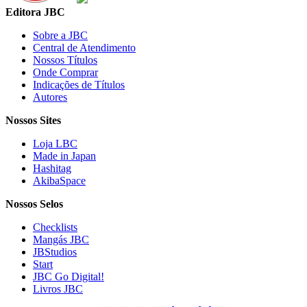
Editora JBC
Sobre a JBC
Central de Atendimento
Nossos Títulos
Onde Comprar
Indicações de Títulos
Autores
Nossos Sites
Loja LBC
Made in Japan
Hashitag
AkibaSpace
Nossos Selos
Checklists
Mangás JBC
JBStudios
Start
JBC Go Digital!
Livros JBC