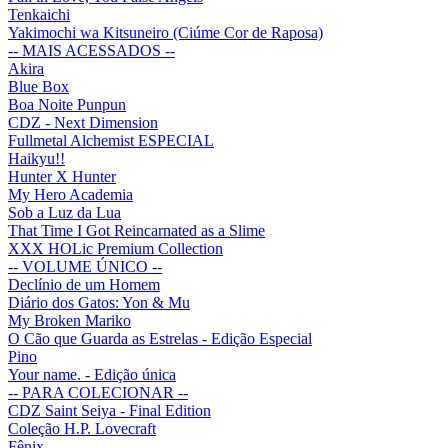
Tenkaichi
Yakimochi wa Kitsuneiro (Ciúme Cor de Raposa)
-- MAIS ACESSADOS --
Akira
Blue Box
Boa Noite Punpun
CDZ - Next Dimension
Fullmetal Alchemist ESPECIAL
Haikyu!!
Hunter X Hunter
My Hero Academia
Sob a Luz da Lua
That Time I Got Reincarnated as a Slime
XXX HOLic Premium Collection
-- VOLUME ÚNICO --
Declínio de um Homem
Diário dos Gatos: Yon & Mu
My Broken Mariko
O Cão que Guarda as Estrelas - Edição Especial
Pino
Your name. - Edição única
-- PARA COLECIONAR --
CDZ Saint Seiya - Final Edition
Coleção H.P. Lovecraft
Fênix