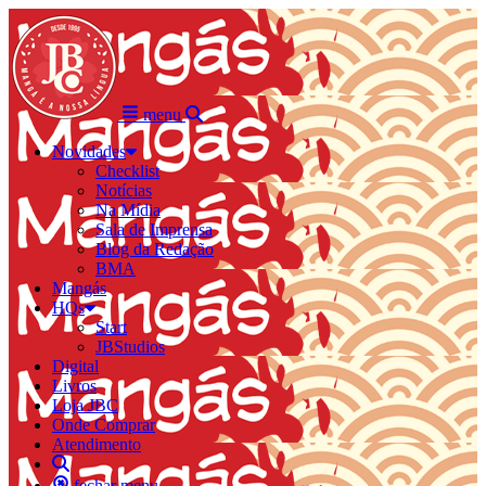
menu
Novidades
Checklist
Notícias
Na Mídia
Sala de Imprensa
Blog da Redação
BMA
Mangás
HQs
Start
JBStudios
Digital
Livros
Loja JBC
Onde Comprar
Atendimento
fechar menu