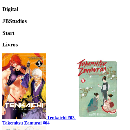
Digital
JBStudios
Start
Livros
Tenkaichi #03
Takemitsu Zamurai #04