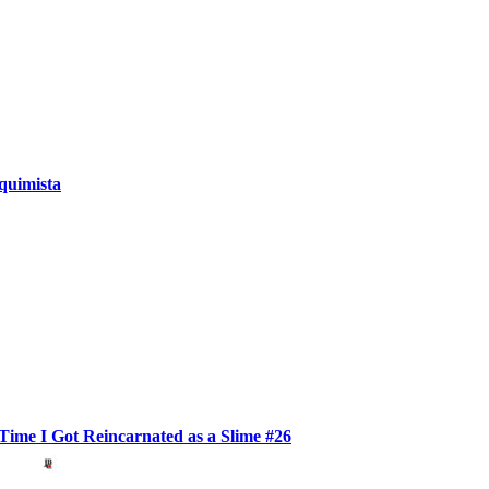
quimista
Time I Got Reincarnated as a Slime #26