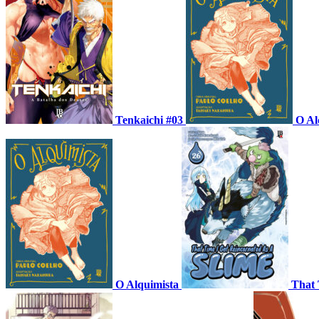
Tenkaichi #03
O Al
O Alquimista
That 