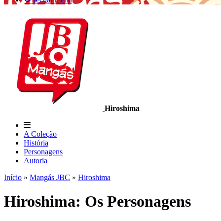
Hiroshima
A Coleção
História
Personagens
Autoria
Início
»
Mangás JBC
»
Hiroshima
Hiroshima: Os Personagens