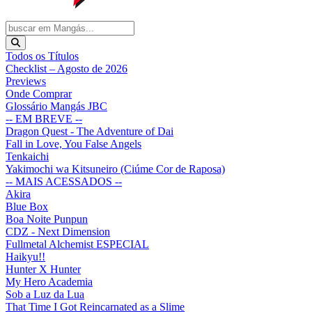
Todos os Títulos
Checklist – Agosto de 2026
Previews
Onde Comprar
Glossário Mangás JBC
-- EM BREVE --
Dragon Quest - The Adventure of Dai
Fall in Love, You False Angels
Tenkaichi
Yakimochi wa Kitsuneiro (Ciúme Cor de Raposa)
-- MAIS ACESSADOS --
Akira
Blue Box
Boa Noite Punpun
CDZ - Next Dimension
Fullmetal Alchemist ESPECIAL
Haikyu!!
Hunter X Hunter
My Hero Academia
Sob a Luz da Lua
That Time I Got Reincarnated as a Slime