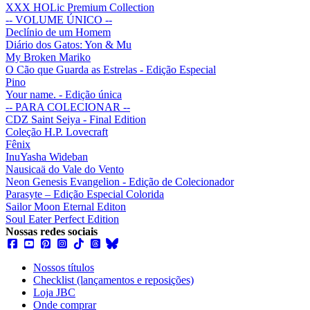
XXX HOLic Premium Collection
-- VOLUME ÚNICO --
Declínio de um Homem
Diário dos Gatos: Yon & Mu
My Broken Mariko
O Cão que Guarda as Estrelas - Edição Especial
Pino
Your name. - Edição única
-- PARA COLECIONAR --
CDZ Saint Seiya - Final Edition
Coleção H.P. Lovecraft
Fênix
InuYasha Wideban
Nausicaä do Vale do Vento
Neon Genesis Evangelion - Edição de Colecionador
Parasyte – Edição Especial Colorida
Sailor Moon Eternal Editon
Soul Eater Perfect Edition
Nossas redes sociais
Nossos títulos
Checklist (lançamentos e reposições)
Loja JBC
Onde comprar