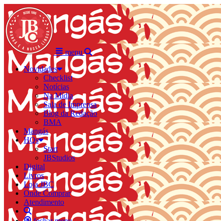
menu
Novidades
Checklist
Notícias
Na Mídia
Sala de Imprensa
Blog da Redação
BMA
Mangás
HQs
Start
JBStudios
Digital
Livros
Loja JBC
Onde Comprar
Atendimento
fechar menu