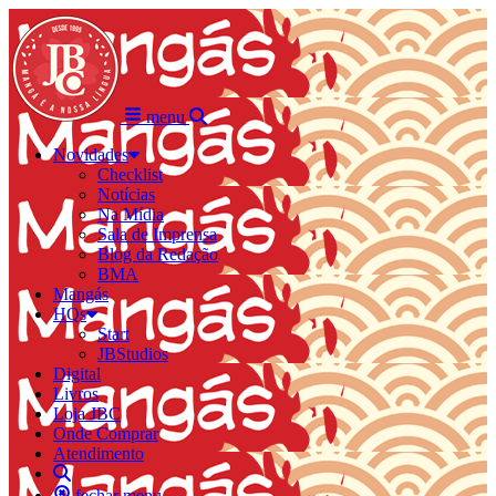
menu
Novidades
Checklist
Notícias
Na Mídia
Sala de Imprensa
Blog da Redação
BMA
Mangás
HQs
Start
JBStudios
Digital
Livros
Loja JBC
Onde Comprar
Atendimento
fechar menu