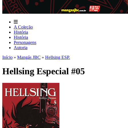
A Coleção
História
História
Personagens
Autoria
Início
»
Mangás JBC
»
Hellsing ESP.
Hellsing Especial #05