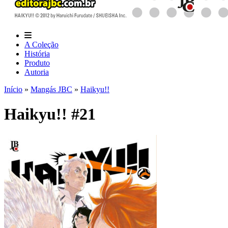
A Coleção
História
Produto
Autoria
Início
»
Mangás JBC
»
Haikyu!!
Haikyu!! #21