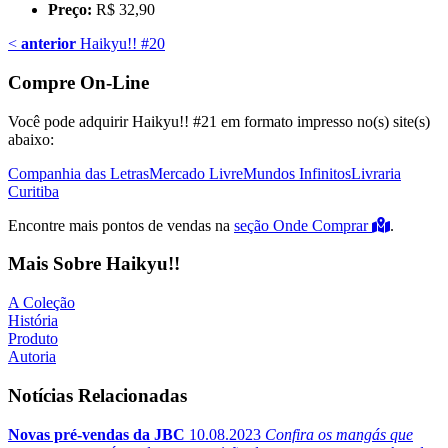
Preço:
R$ 32,90
<
anterior
Haikyu!! #20
Compre On-Line
Você pode adquirir Haikyu!! #21 em formato impresso no(s) site(s)
abaixo:
Companhia das Letras
Mercado Livre
Mundos Infinitos
Livraria
Curitiba
Encontre mais pontos de vendas na
seção Onde Comprar
.
Mais Sobre Haikyu!!
A Coleção
História
Produto
Autoria
Notícias Relacionadas
Novas pré-vendas da JBC
10.08.2023
Confira os mangás que