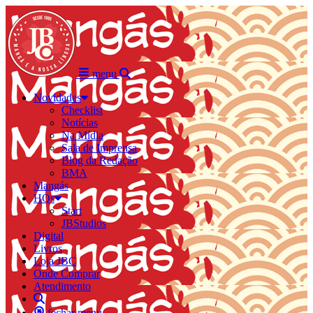
menu
Novidades
Checklist
Notícias
Na Mídia
Sala de Imprensa
Blog da Redação
BMA
Mangás
HQs
Start
JBStudios
Digital
Livros
Loja JBC
Onde Comprar
Atendimento
fechar menu