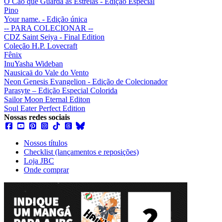
O Cão que Guarda as Estrelas - Edição Especial
Pino
Your name. - Edição única
-- PARA COLECIONAR --
CDZ Saint Seiya - Final Edition
Coleção H.P. Lovecraft
Fênix
InuYasha Wideban
Nausicaä do Vale do Vento
Neon Genesis Evangelion - Edição de Colecionador
Parasyte – Edição Especial Colorida
Sailor Moon Eternal Editon
Soul Eater Perfect Edition
Nossas redes sociais
Nossos títulos
Checklist (lançamentos e reposições)
Loja JBC
Onde comprar