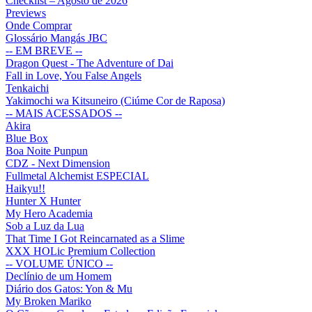
Checklist – Agosto de 2026
Previews
Onde Comprar
Glossário Mangás JBC
-- EM BREVE --
Dragon Quest - The Adventure of Dai
Fall in Love, You False Angels
Tenkaichi
Yakimochi wa Kitsuneiro (Ciúme Cor de Raposa)
-- MAIS ACESSADOS --
Akira
Blue Box
Boa Noite Punpun
CDZ - Next Dimension
Fullmetal Alchemist ESPECIAL
Haikyu!!
Hunter X Hunter
My Hero Academia
Sob a Luz da Lua
That Time I Got Reincarnated as a Slime
XXX HOLic Premium Collection
-- VOLUME ÚNICO --
Declínio de um Homem
Diário dos Gatos: Yon & Mu
My Broken Mariko