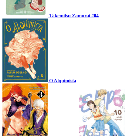
Takemitsu Zamurai #04
O Alquimista