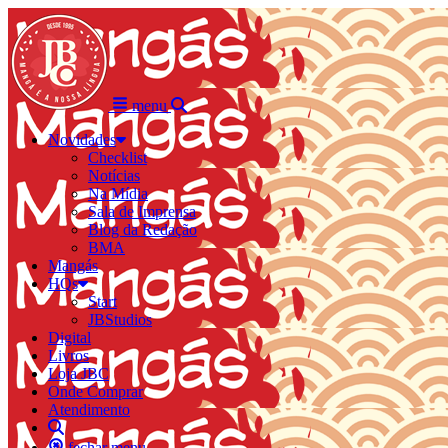
menu
Novidades
Checklist
Notícias
Na Mídia
Sala de Imprensa
Blog da Redação
BMA
Mangás
HQs
Start
JBStudios
Digital
Livros
Loja JBC
Onde Comprar
Atendimento
fechar menu