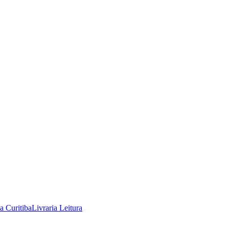
ia Curitiba
Livraria Leitura