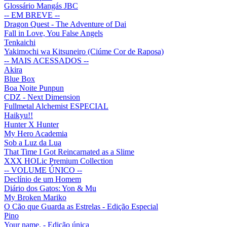
Glossário Mangás JBC
-- EM BREVE --
Dragon Quest - The Adventure of Dai
Fall in Love, You False Angels
Tenkaichi
Yakimochi wa Kitsuneiro (Ciúme Cor de Raposa)
-- MAIS ACESSADOS --
Akira
Blue Box
Boa Noite Punpun
CDZ - Next Dimension
Fullmetal Alchemist ESPECIAL
Haikyu!!
Hunter X Hunter
My Hero Academia
Sob a Luz da Lua
That Time I Got Reincarnated as a Slime
XXX HOLic Premium Collection
-- VOLUME ÚNICO --
Declínio de um Homem
Diário dos Gatos: Yon & Mu
My Broken Mariko
O Cão que Guarda as Estrelas - Edição Especial
Pino
Your name. - Edição única