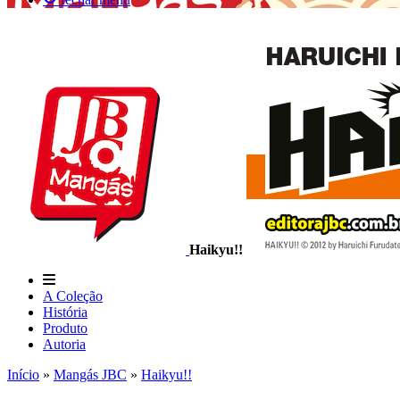
Haikyu!!
A Coleção
História
Produto
Autoria
Início
»
Mangás JBC
»
Haikyu!!