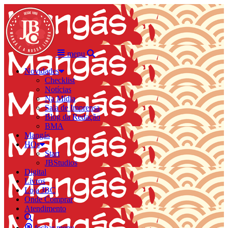
menu
Novidades
Checklist
Notícias
Na Mídia
Sala de Imprensa
Blog da Redação
BMA
Mangás
HQs
Start
JBStudios
Digital
Livros
Loja JBC
Onde Comprar
Atendimento
fechar menu