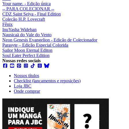
Your name. - Edição única
-- PARA COLECIONAR --
CDZ Saint Seiya - Final Edition
Coleção H.P. Lovecraft
Fênix
InuYasha Wideban
Nausicaä do Vale do Vento
Neon Genesis Evangelion - Edição de Colecionador
Parasyte – Edição Especial Colorida
Sailor Moon Eternal Editon
Soul Eater Perfect Edition
Nossas redes sociais
Nossos títulos
Checklist (lançamentos e reposições)
Loja JBC
Onde comprar