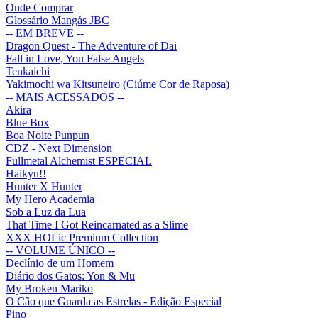
Onde Comprar
Glossário Mangás JBC
-- EM BREVE --
Dragon Quest - The Adventure of Dai
Fall in Love, You False Angels
Tenkaichi
Yakimochi wa Kitsuneiro (Ciúme Cor de Raposa)
-- MAIS ACESSADOS --
Akira
Blue Box
Boa Noite Punpun
CDZ - Next Dimension
Fullmetal Alchemist ESPECIAL
Haikyu!!
Hunter X Hunter
My Hero Academia
Sob a Luz da Lua
That Time I Got Reincarnated as a Slime
XXX HOLic Premium Collection
-- VOLUME ÚNICO --
Declínio de um Homem
Diário dos Gatos: Yon & Mu
My Broken Mariko
O Cão que Guarda as Estrelas - Edição Especial
Pino