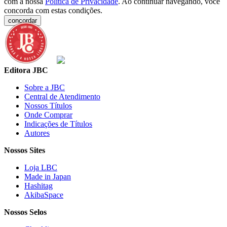
com a nossa
Política de Privacidade
. Ao continuar navegando, você
concorda com estas condições.
concordar
Editora JBC
Sobre a JBC
Central de Atendimento
Nossos Títulos
Onde Comprar
Indicações de Títulos
Autores
Nossos Sites
Loja LBC
Made in Japan
Hashitag
AkibaSpace
Nossos Selos