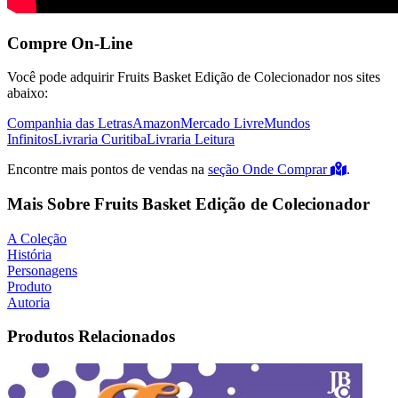
Compre On-Line
Você pode adquirir Fruits Basket Edição de Colecionador nos sites
abaixo:
Companhia das Letras
Amazon
Mercado Livre
Mundos
Infinitos
Livraria Curitiba
Livraria Leitura
Encontre mais pontos de vendas na
seção Onde Comprar
.
Mais Sobre Fruits Basket Edição de Colecionador
A Coleção
História
Personagens
Produto
Autoria
Produtos Relacionados