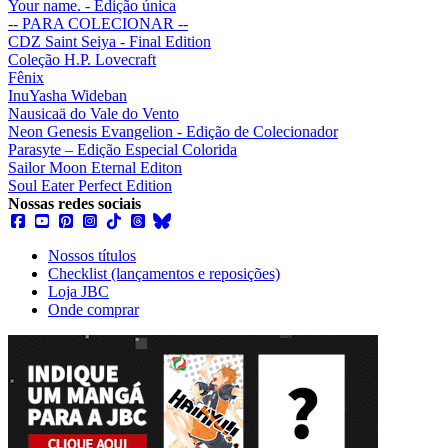
Your name. - Edição única
-- PARA COLECIONAR --
CDZ Saint Seiya - Final Edition
Coleção H.P. Lovecraft
Fênix
InuYasha Wideban
Nausicaä do Vale do Vento
Neon Genesis Evangelion - Edição de Colecionador
Parasyte – Edição Especial Colorida
Sailor Moon Eternal Editon
Soul Eater Perfect Edition
Nossas redes sociais
Nossos títulos
Checklist (lançamentos e reposições)
Loja JBC
Onde comprar