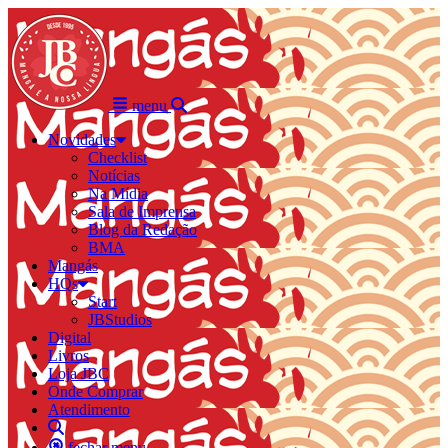
menu
Novidades
Checklist
Notícias
Na Mídia
Sala de Imprensa
Blog da Redação
BMA
Mangás
HQs
Start
JBStudios
Digital
Livros
Loja JBC
Onde Comprar
Atendimento
fechar menu