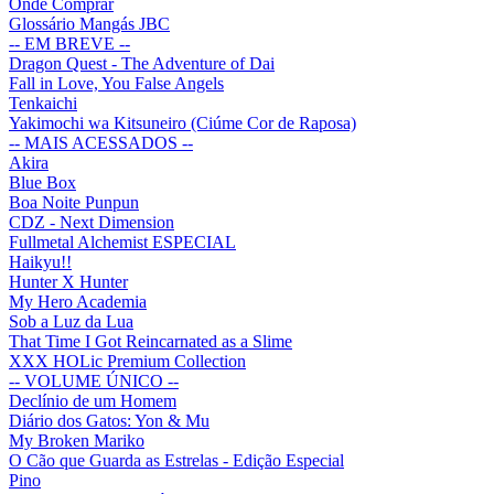
Onde Comprar
Glossário Mangás JBC
-- EM BREVE --
Dragon Quest - The Adventure of Dai
Fall in Love, You False Angels
Tenkaichi
Yakimochi wa Kitsuneiro (Ciúme Cor de Raposa)
-- MAIS ACESSADOS --
Akira
Blue Box
Boa Noite Punpun
CDZ - Next Dimension
Fullmetal Alchemist ESPECIAL
Haikyu!!
Hunter X Hunter
My Hero Academia
Sob a Luz da Lua
That Time I Got Reincarnated as a Slime
XXX HOLic Premium Collection
-- VOLUME ÚNICO --
Declínio de um Homem
Diário dos Gatos: Yon & Mu
My Broken Mariko
O Cão que Guarda as Estrelas - Edição Especial
Pino