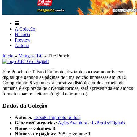
A Coleção
História
Preview
Autoria
Início
»
Mangás JBC
»
Fire Punch
Fire Punch, de Tatsuki Fujimoto, fez tanto sucesso no universo
digital que ganhou as páginas de uma edição impressas em 2016.
Completo em 8 volumes, a narrativa distópica onde a crueldade
humana é explorada de diversas formas, será apresentada em ambos
formatos para os leitores (digital e impresso).
Dados da Coleção
Autoria:
Tatsuki Fujimoto (autor)
Gêneros/Categorias:
Ação/Aventura
e
E-Books/Digitais
Número volumes:
8
Número de páginas:
208 no volume 1