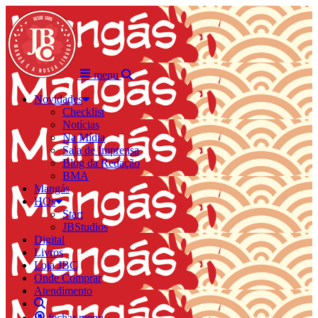
menu
Novidades
Checklist
Notícias
Na Mídia
Sala de Imprensa
Blog da Redação
BMA
Mangás
HQs
Start
JBStudios
Digital
Livros
Loja JBC
Onde Comprar
Atendimento
fechar menu