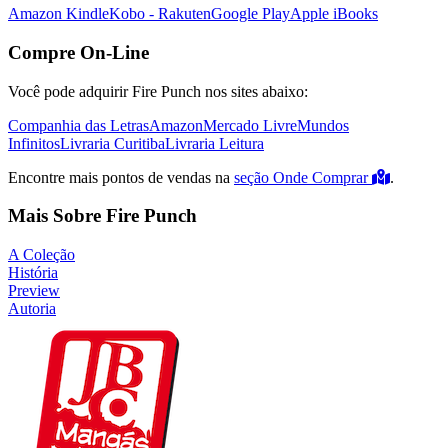
Amazon Kindle
Kobo - Rakuten
Google Play
Apple iBooks
Compre On-Line
Você pode adquirir Fire Punch nos sites abaixo:
Companhia das Letras
Amazon
Mercado Livre
Mundos
Infinitos
Livraria Curitiba
Livraria Leitura
Encontre mais pontos de vendas na
seção Onde Comprar
.
Mais Sobre Fire Punch
A Coleção
História
Preview
Autoria