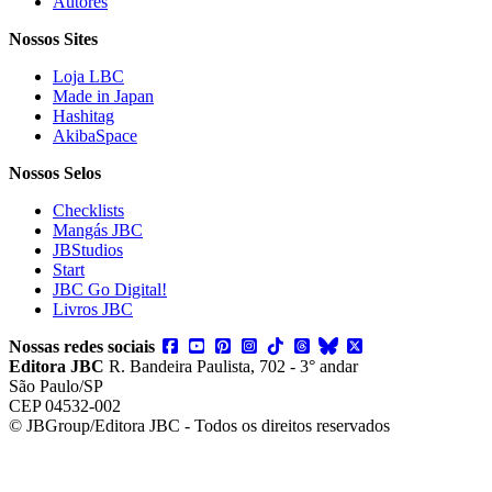
Autores
Nossos Sites
Loja LBC
Made in Japan
Hashitag
AkibaSpace
Nossos Selos
Checklists
Mangás JBC
JBStudios
Start
JBC Go Digital!
Livros JBC
Nossas redes sociais
Editora JBC
R. Bandeira Paulista, 702 - 3° andar
São Paulo/SP
CEP 04532-002
© JBGroup/Editora JBC - Todos os direitos reservados