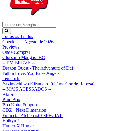
Todos os Títulos
Checklist – Agosto de 2026
Previews
Onde Comprar
Glossário Mangás JBC
-- EM BREVE --
Dragon Quest - The Adventure of Dai
Fall in Love, You False Angels
Tenkaichi
Yakimochi wa Kitsuneiro (Ciúme Cor de Raposa)
-- MAIS ACESSADOS --
Akira
Blue Box
Boa Noite Punpun
CDZ - Next Dimension
Fullmetal Alchemist ESPECIAL
Haikyu!!
Hunter X Hunter