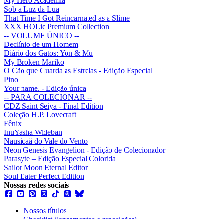
My Hero Academia
Sob a Luz da Lua
That Time I Got Reincarnated as a Slime
XXX HOLic Premium Collection
-- VOLUME ÚNICO --
Declínio de um Homem
Diário dos Gatos: Yon & Mu
My Broken Mariko
O Cão que Guarda as Estrelas - Edição Especial
Pino
Your name. - Edição única
-- PARA COLECIONAR --
CDZ Saint Seiya - Final Edition
Coleção H.P. Lovecraft
Fênix
InuYasha Wideban
Nausicaä do Vale do Vento
Neon Genesis Evangelion - Edição de Colecionador
Parasyte – Edição Especial Colorida
Sailor Moon Eternal Editon
Soul Eater Perfect Edition
Nossas redes sociais
Nossos títulos