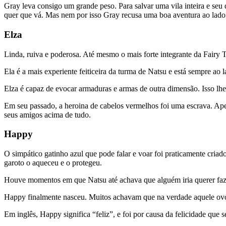
Gray leva consigo um grande peso. Para salvar uma vila inteira e seu 
quer que vá. Mas nem por isso Gray recusa uma boa aventura ao lado 
Elza
Linda, ruiva e poderosa. Até mesmo o mais forte integrante da Fairy Ta
Ela é a mais experiente feiticeira da turma de Natsu e está sempre ao 
Elza é capaz de evocar armaduras e armas de outra dimensão. Isso lh
Em seu passado, a heroina de cabelos vermelhos foi uma escrava. Apes
seus amigos acima de tudo.
Happy
O simpático gatinho azul que pode falar e voar foi praticamente cria
garoto o aqueceu e o protegeu.
Houve momentos em que Natsu até achava que alguém iria querer faze
Happy finalmente nasceu. Muitos achavam que na verdade aquele ovo s
Em inglês, Happy significa “feliz”, e foi por causa da felicidade qu