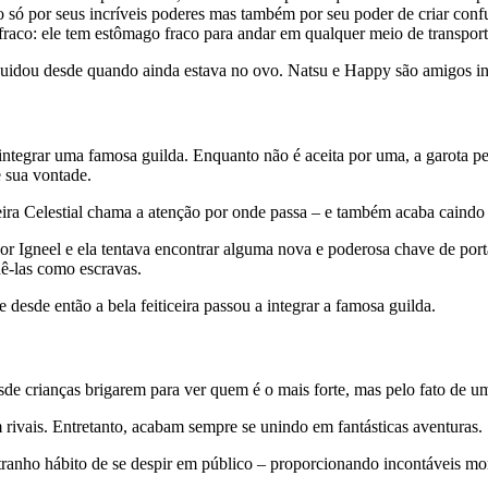
o só por seus incríveis poderes mas também por seu poder de criar conf
raco: ele tem estômago fraco para andar em qualquer meio de transport
cuidou desde quando ainda estava no ovo. Natsu e Happy são amigos in
 integrar uma famosa guilda. Enquanto não é aceita por uma, a garota p
 sua vontade.
ceira Celestial chama a atenção por onde passa – e também acaba caind
 Igneel e ela tentava encontrar alguma nova e poderosa chave de port
ê-las como escravas.
desde então a bela feiticeira passou a integrar a famosa guilda.
de crianças brigarem para ver quem é o mais forte, mas pelo fato de um 
rivais. Entretanto, acabam sempre se unindo em fantásticas aventuras.
tranho hábito de se despir em público – proporcionando incontáveis m