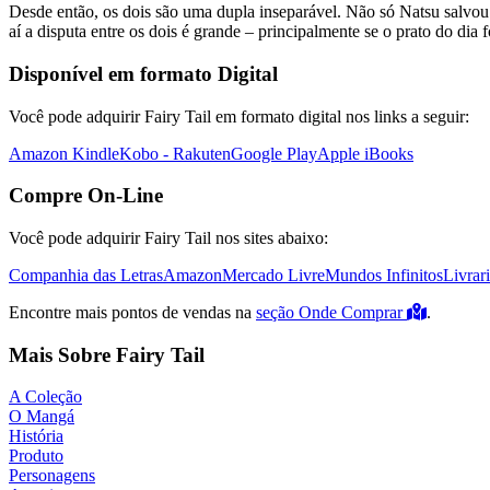
Desde então, os dois são uma dupla inseparável. Não só Natsu salvo
aí a disputa entre os dois é grande – principalmente se o prato do dia f
Disponível em formato Digital
Você pode adquirir Fairy Tail em formato digital nos links a seguir:
Amazon Kindle
Kobo - Rakuten
Google Play
Apple iBooks
Compre On-Line
Você pode adquirir Fairy Tail nos sites abaixo:
Companhia das Letras
Amazon
Mercado Livre
Mundos Infinitos
Livrar
Encontre mais pontos de vendas na
seção Onde Comprar
.
Mais Sobre Fairy Tail
A Coleção
O Mangá
História
Produto
Personagens