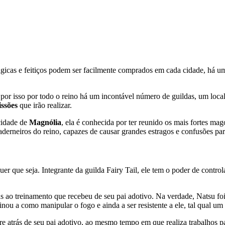
icas e feitiços podem ser facilmente comprados em cada cidade, há uma
 por isso por todo o reino há um incontável número de guildas, um loc
ssões
que irão realizar.
cidade de
Magnólia
, ela é conhecida por ter reunido os mais fortes ma
derneiros do reino, capazes de causar grandes estragos e confusões par
er que seja. Integrante da guilda Fairy Tail, ele tem o poder de contro
raças ao treinamento que recebeu de seu pai adotivo. Na verdade, Natsu
inou a como manipular o fogo e ainda a ser resistente a ele, tal qual um
e atrás de seu pai adotivo, ao mesmo tempo em que realiza trabalhos pa