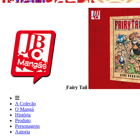
Fairy Tail
A Coleção
O Mangá
História
Produto
Personagens
Autoria