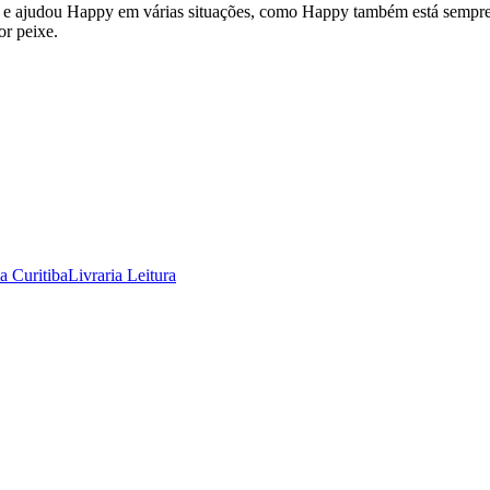
u e ajudou Happy em várias situações, como Happy também está sempre
or peixe.
ia Curitiba
Livraria Leitura