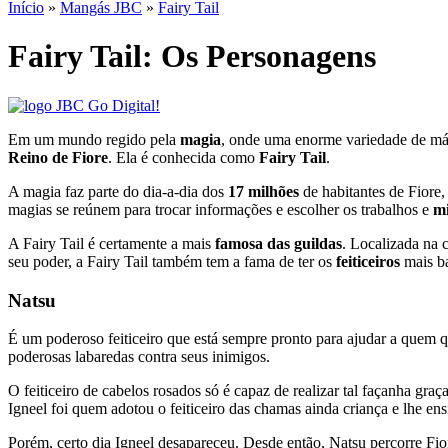
Início
»
Mangás JBC
»
Fairy Tail
Fairy Tail: Os Personagens
Em um mundo regido pela
magia
, onde uma enorme variedade de mág
Reino de Fiore
. Ela é conhecida como
Fairy Tail
.
A magia faz parte do dia-a-dia dos
17 milhões
de habitantes de Fiore,
magias se reúnem para trocar informações e escolher os trabalhos e
mi
A Fairy Tail é certamente a mais
famosa das guildas
. Localizada na 
seu poder, a Fairy Tail também tem a fama de ter os
feiticeiros
mais ba
Natsu
É um poderoso feiticeiro que está sempre pronto para ajudar a quem qu
poderosas labaredas contra seus inimigos.
O feiticeiro de cabelos rosados só é capaz de realizar tal façanha g
Igneel foi quem adotou o feiticeiro das chamas ainda criança e lhe ens
Porém, certo dia Igneel desapareceu. Desde então, Natsu percorre Fior