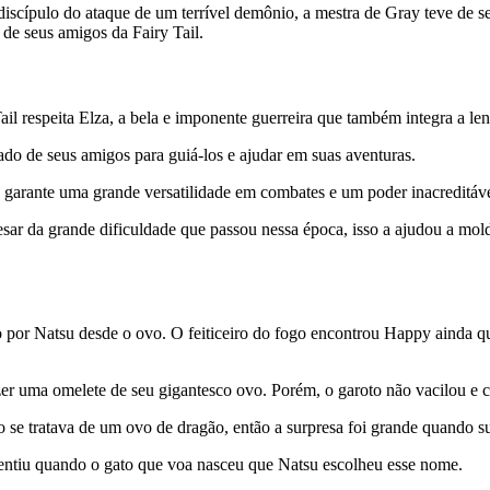
discípulo do ataque de um terrível demônio, a mestra de Gray teve de s
de seus amigos da Fairy Tail.
il respeita Elza, a bela e imponente guerreira que também integra a len
lado de seus amigos para guiá-los e ajudar em suas aventuras.
e garante uma grande versatilidade em combates e um poder inacreditáve
ar da grande dificuldade que passou nessa época, isso a ajudou a moldar
do por Natsu desde o ovo. O feiticeiro do fogo encontrou Happy ainda 
r uma omelete de seu gigantesco ovo. Porém, o garoto não vacilou e c
e tratava de um ovo de dragão, então a surpresa foi grande quando su
e sentiu quando o gato que voa nasceu que Natsu escolheu esse nome.