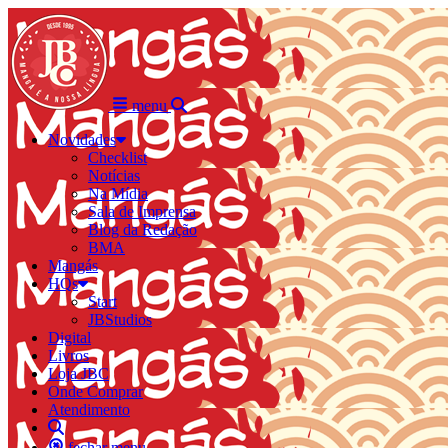
menu
Novidades
Checklist
Notícias
Na Mídia
Sala de Imprensa
Blog da Redação
BMA
Mangás
HQs
Start
JBStudios
Digital
Livros
Loja JBC
Onde Comprar
Atendimento
fechar menu