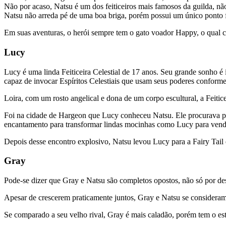
Não por acaso, Natsu é um dos feiticeiros mais famosos da guilda, nã
Natsu não arreda pé de uma boa briga, porém possui um único ponto f
Em suas aventuras, o herói sempre tem o gato voador Happy, o qual 
Lucy
Lucy é uma linda Feiticeira Celestial de 17 anos. Seu grande sonho é
capaz de invocar Espíritos Celestiais que usam seus poderes conforme
Loira, com um rosto angelical e dona de um corpo escultural, a Feiti
Foi na cidade de Hargeon que Lucy conheceu Natsu. Ele procurava por
encantamento para transformar lindas mocinhas como Lucy para vend
Depois desse encontro explosivo, Natsu levou Lucy para a Fairy Tail e 
Gray
Pode-se dizer que Gray e Natsu são completos opostos, não só por des
Apesar de crescerem praticamente juntos, Gray e Natsu se consideram 
Se comparado a seu velho rival, Gray é mais caladão, porém tem o es