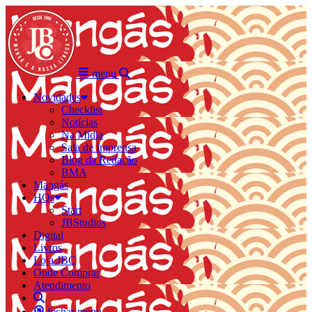
menu
Novidades
Checklist
Notícias
Na Mídia
Sala de Imprensa
Blog da Redação
BMA
Mangás
HQs
Start
JBStudios
Digital
Livros
Loja JBC
Onde Comprar
Atendimento
fechar menu