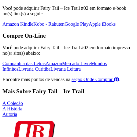
Você pode adquirir Fairy Tail – Ice Trail #02 em formato e-book
no(s) link(s) a seguir:
Amazon Kindle
Kobo - Rakuten
Google Play
Apple iBooks
Compre On-Line
Você pode adquirir Fairy Tail – Ice Trail #02 em formato impresso
no(s) site(s) abaixo:
Companhia das Letras
Amazon
Mercado Livre
Mundos
Infinitos
Livraria Curitiba
Livraria Leitura
Encontre mais pontos de vendas na
seção Onde Comprar
.
Mais Sobre Fairy Tail – Ice Trail
A Coleção
A História
Autoria