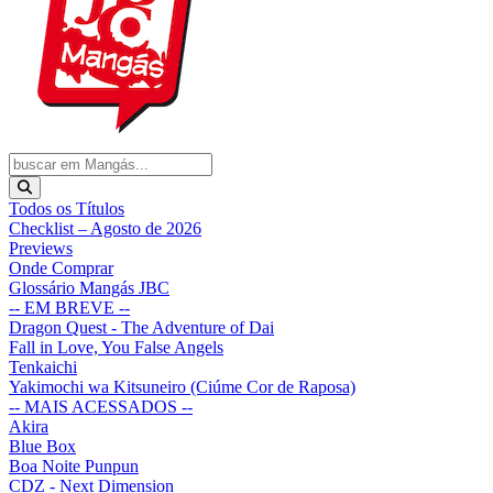
Todos os Títulos
Checklist – Agosto de 2026
Previews
Onde Comprar
Glossário Mangás JBC
-- EM BREVE --
Dragon Quest - The Adventure of Dai
Fall in Love, You False Angels
Tenkaichi
Yakimochi wa Kitsuneiro (Ciúme Cor de Raposa)
-- MAIS ACESSADOS --
Akira
Blue Box
Boa Noite Punpun
CDZ - Next Dimension