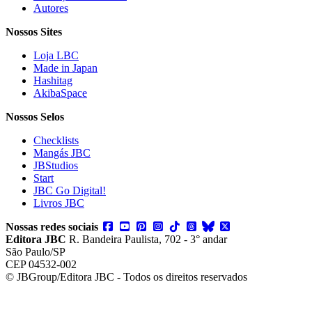
Autores
Nossos Sites
Loja LBC
Made in Japan
Hashitag
AkibaSpace
Nossos Selos
Checklists
Mangás JBC
JBStudios
Start
JBC Go Digital!
Livros JBC
Nossas redes sociais
Editora JBC
R. Bandeira Paulista, 702 - 3° andar
São Paulo/SP
CEP 04532-002
© JBGroup/Editora JBC - Todos os direitos reservados