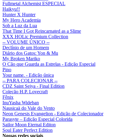
Fullmetal Alchemist ESPECIAL
Haikyu!!
Hunter X Hunter
My Hero Academia
Sob a Luz da Lua
That Time I Got Reincarnated as a Slime
XXX HOLic Premium Collection
-- VOLUME ÚNICO --
Declínio de um Homem
Diário dos Gatos: Yon & Mu
My Broken Mariko
O Cão que Guarda as Estrelas - Edição Especial
Pino
Your name. - Edição única
-- PARA COLECIONAR --
CDZ Saint Seiya - Final Edition
Coleção H.P. Lovecraft
Fênix
InuYasha Wideban
Nausicaä do Vale do Vento
Neon Genesis Evangelion - Edição de Colecionador
Parasyte – Edição Especial Colorida
Sailor Moon Eternal Editon
Soul Eater Perfect Edition
Nossas redes sociais