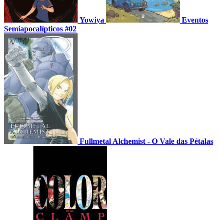
Yowiya
Eventos
Semiapocalípticos #02
Fullmetal Alchemist - O Vale das Pétalas