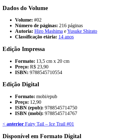
Dados do Volume
Volume:
#02
Número de páginas:
216 páginas
Autoria:
Hiro Mashima
e
Yusuke Shirato
Classificação etária:
14 anos
Edição Impressa
Formato:
13,5 cm x 20 cm
Preço:
R$ 23,90
ISBN:
9788545710554
Edição Digital
Formato:
mobi/epub
Preço:
12,90
ISBN (epub):
9788545714750
ISBN (mobi):
9788545714767
<
anterior
Fairy Tail – Ice Trail #01
Disponível em Formato Digital