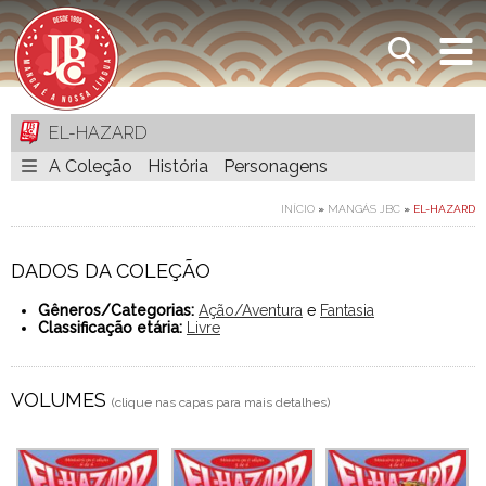
EL-HAZARD
A Coleção
História
Personagens
INÍCIO
»
MANGÁS JBC
»
EL-HAZARD
DADOS DA COLEÇÃO
Gêneros/Categorias:
Ação/Aventura
e
Fantasia
Classificação etária:
Livre
VOLUMES
(clique nas capas para mais detalhes)