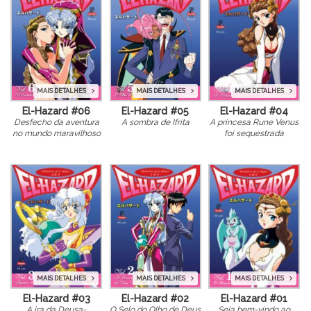
MAIS DETALHES
MAIS DETALHES
MAIS DETALHES
El-Hazard #06
El-Hazard #05
El-Hazard #04
Desfecho da aventura
A sombra de Ifrita
A princesa Rune Venus
no mundo maravilhoso
foi sequestrada
MAIS DETALHES
MAIS DETALHES
MAIS DETALHES
El-Hazard #03
El-Hazard #02
El-Hazard #01
A ira da Deusa-
O Selo do Olho de Deus
Seja bem-vindo ao