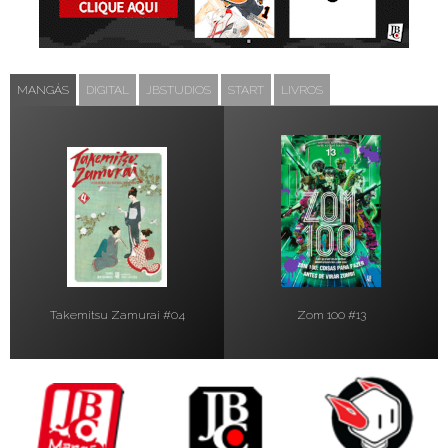
MANGÁS
DIGITAL
JBSTUDIOS
START
LIVROS
Takemitsu Zamurai #04
Zom 100 #13