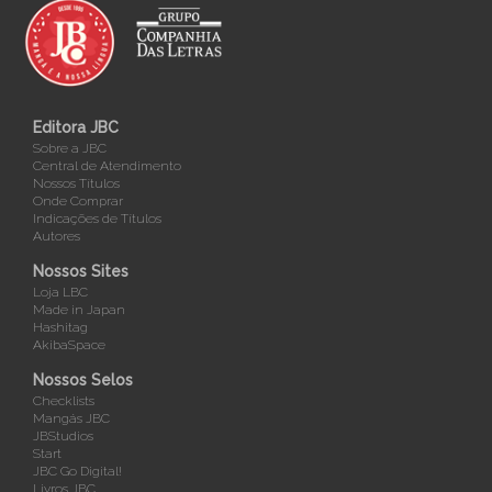
Editora JBC
Sobre a JBC
Central de Atendimento
Nossos Títulos
Onde Comprar
Indicações de Títulos
Autores
Nossos Sites
Loja LBC
Made in Japan
Hashitag
AkibaSpace
Nossos Selos
Checklists
Mangás JBC
JBStudios
Start
JBC Go Digital!
Livros JBC