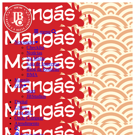
menu
Novidades
Checklist
Notícias
Na Mídia
Sala de Imprensa
Blog da Redação
BMA
Mangás
HQs
Start
JBStudios
Digital
Livros
Loja JBC
Onde Comprar
Atendimento
fechar menu