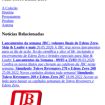
A Coleção
História
Personagens
Produto
Autoria
Notícias Relacionadas
Lançamentos da semana JBC: volumes finais de Edens Zero,
Skip & Loafer e mais
20.05.2026
A JBC traz novos lançamentos
para os fãs de ação, ficção científica e slice of life, incluindo o
encerramento de Edens Zero e brindes especiais para Skip &
Loafer.
Lançamentos da Semana - 09/03 a 15/03
09.03.2026
Confira os novos títulos que chegam ao catálogo da JBC nesta
semana:
Simulpub: Tokyo Revengers 270 e Edens Zero 208
25.09.2022
Novos capítulos digitais toda semana!
Simulpub:
Tokyo Revengers 269 e Edens Zero 207
18.09.2022
Acesse os
links para baixar os capítulos semanais de Tokyo Revengers e
Edens Zero.