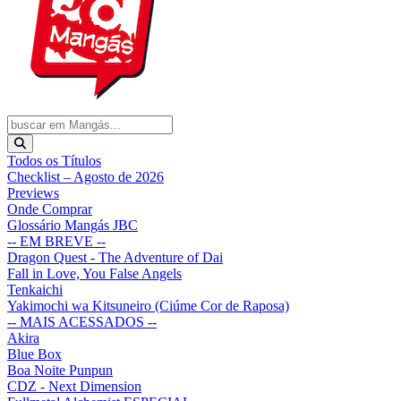
Todos os Títulos
Checklist – Agosto de 2026
Previews
Onde Comprar
Glossário Mangás JBC
-- EM BREVE --
Dragon Quest - The Adventure of Dai
Fall in Love, You False Angels
Tenkaichi
Yakimochi wa Kitsuneiro (Ciúme Cor de Raposa)
-- MAIS ACESSADOS --
Akira
Blue Box
Boa Noite Punpun
CDZ - Next Dimension