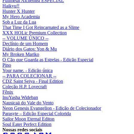
Fullmetal Alchemist ESPECIAL
Haikyu!!
Hunter X Hunter
My Hero Academia
Sob a Luz da Lua
That Time I Got Reincarnated as a Slime
XXX HOLic Premium Collection
-- VOLUME ÚNICO --
Declínio de um Homem
Diário dos Gatos: Yon & Mu
My Broken Mariko
O Cão que Guarda as Estrelas - Edição Especial
Pino
Your name. - Edição única
-- PARA COLECIONAR --
CDZ Saint Seiya - Final Edition
Coleção H.P. Lovecraft
Fênix
InuYasha Wideban
Nausicaä do Vale do Vento
Neon Genesis Evangelion - Edição de Colecionador
Parasyte – Edição Especial Colorida
Sailor Moon Eternal Editon
Soul Eater Perfect Edition
Nossas redes sociais