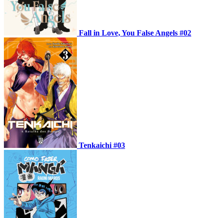
Fall in Love, You False Angels #02
Tenkaichi #03