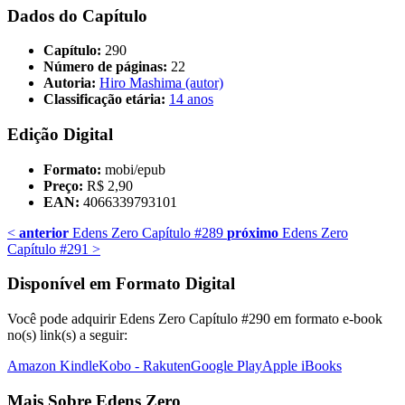
Dados do Capítulo
Capítulo:
290
Número de páginas:
22
Autoria:
Hiro Mashima (autor)
Classificação etária:
14 anos
Edição Digital
Formato:
mobi/epub
Preço:
R$ 2,90
EAN:
4066339793101
<
anterior
Edens Zero Capítulo #289
próximo
Edens Zero
Capítulo #291
>
Disponível em Formato Digital
Você pode adquirir Edens Zero Capítulo #290 em formato e-book
no(s) link(s) a seguir:
Amazon Kindle
Kobo - Rakuten
Google Play
Apple iBooks
Mais Sobre Edens Zero