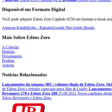
Disponível em Formato Digital
Você pode adquirir Edens Zero Capítulo #259 em formato e-book no(s)
Amazon Kindle
Kobo - Rakuten
Google Play
Apple iBooks
Mais Sobre Edens Zero
A Coleção
História
Personagens
Produto
Autoria
Notícias Relacionadas
Lançamentos da semana JBC: volumes finais de Edens Zero, Ski
de Edens Zero e brindes especiais para Skip & Loafer.
Lançamentos 
Revengers 270 e Edens Zero 208
25.09.2022
Novos capítulos digit
Tokyo Revengers e Edens Zero.