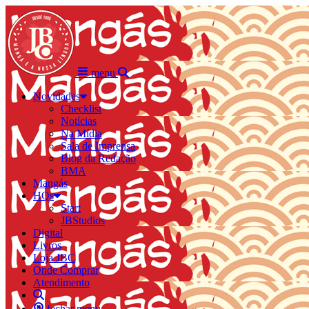
menu
Novidades
Checklist
Notícias
Na Mídia
Sala de Imprensa
Blog da Redação
BMA
Mangás
HQs
Start
JBStudios
Digital
Livros
Loja JBC
Onde Comprar
Atendimento
fechar menu