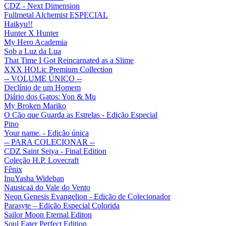
CDZ - Next Dimension
Fullmetal Alchemist ESPECIAL
Haikyu!!
Hunter X Hunter
My Hero Academia
Sob a Luz da Lua
That Time I Got Reincarnated as a Slime
XXX HOLic Premium Collection
-- VOLUME ÚNICO --
Declínio de um Homem
Diário dos Gatos: Yon & Mu
My Broken Mariko
O Cão que Guarda as Estrelas - Edição Especial
Pino
Your name. - Edição única
-- PARA COLECIONAR --
CDZ Saint Seiya - Final Edition
Coleção H.P. Lovecraft
Fênix
InuYasha Wideban
Nausicaä do Vale do Vento
Neon Genesis Evangelion - Edição de Colecionador
Parasyte – Edição Especial Colorida
Sailor Moon Eternal Editon
Soul Eater Perfect Edition