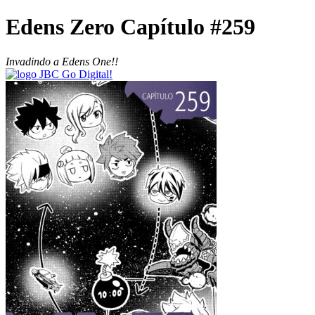
Edens Zero Capítulo #259
Invadindo a Edens One!!