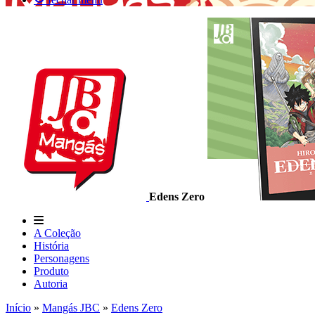
Edens Zero
A Coleção
História
Personagens
Produto
Autoria
Início
»
Mangás JBC
»
Edens Zero