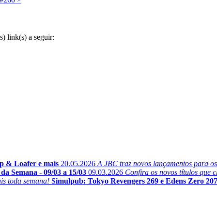
 link(s) a seguir:
p & Loafer e mais
20.05.2026
A JBC traz novos lançamentos para os fã
da Semana - 09/03 a 15/03
09.03.2026
Confira os novos títulos que
ais toda semana!
Simulpub: Tokyo Revengers 269 e Edens Zero 20