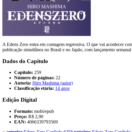
A Edens Zero entra em contagem regressiva. O que vai acontecer com 
publicação simultânea no Brasil e no Japão, com lançamento semanal 
Dados do Capítulo
Capítulo:
259
Número de páginas:
22
Autoria:
Hiro Mashima (autor)
Classificação etária:
14 anos
Edição Digital
Formato:
mobi/epub
Preço:
R$ 2,90
EAN:
4066339793569
<
anterior
Edens Zero Capítulo #258
próximo
Edens Zero Capítulo