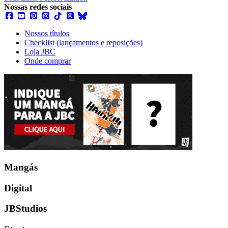
Nossas redes sociais
Nossos títulos
Checklist (lançamentos e reposições)
Loja JBC
Onde comprar
Mangás
Digital
JBStudios