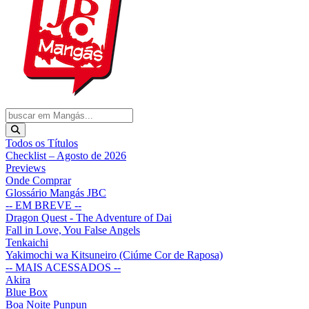
Todos os Títulos
Checklist – Agosto de 2026
Previews
Onde Comprar
Glossário Mangás JBC
-- EM BREVE --
Dragon Quest - The Adventure of Dai
Fall in Love, You False Angels
Tenkaichi
Yakimochi wa Kitsuneiro (Ciúme Cor de Raposa)
-- MAIS ACESSADOS --
Akira
Blue Box
Boa Noite Punpun