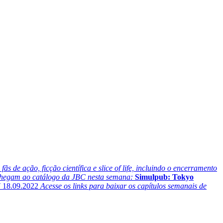
s de ação, ficção científica e slice of life, incluindo o encerramento
 chegam ao catálogo da JBC nesta semana:
Simulpub: Tokyo
7
18.09.2022
Acesse os links para baixar os capítulos semanais de