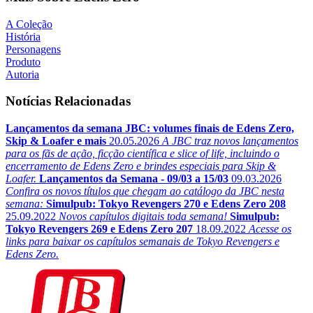
A Coleção
História
Personagens
Produto
Autoria
Notícias Relacionadas
Lançamentos da semana JBC: volumes finais de Edens Zero,
Skip & Loafer e mais
20.05.2026
A JBC traz novos lançamentos
para os fãs de ação, ficção científica e slice of life, incluindo o
encerramento de Edens Zero e brindes especiais para Skip &
Loafer.
Lançamentos da Semana - 09/03 a 15/03
09.03.2026
Confira os novos títulos que chegam ao catálogo da JBC nesta
semana:
Simulpub: Tokyo Revengers 270 e Edens Zero 208
25.09.2022
Novos capítulos digitais toda semana!
Simulpub:
Tokyo Revengers 269 e Edens Zero 207
18.09.2022
Acesse os
links para baixar os capítulos semanais de Tokyo Revengers e
Edens Zero.