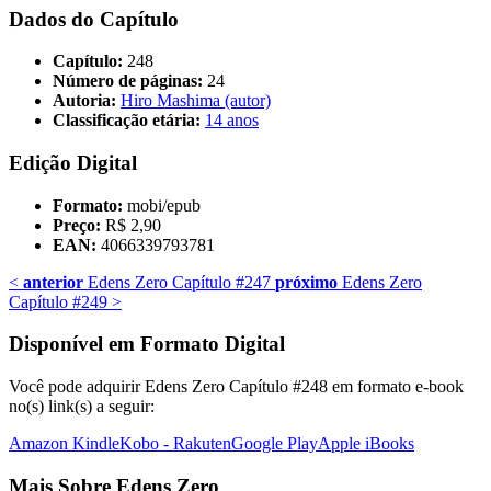
Dados do Capítulo
Capítulo:
248
Número de páginas:
24
Autoria:
Hiro Mashima (autor)
Classificação etária:
14 anos
Edição Digital
Formato:
mobi/epub
Preço:
R$ 2,90
EAN:
4066339793781
<
anterior
Edens Zero Capítulo #247
próximo
Edens Zero
Capítulo #249
>
Disponível em Formato Digital
Você pode adquirir Edens Zero Capítulo #248 em formato e-book
no(s) link(s) a seguir:
Amazon Kindle
Kobo - Rakuten
Google Play
Apple iBooks
Mais Sobre Edens Zero