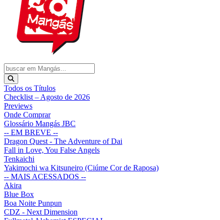
Todos os Títulos
Checklist – Agosto de 2026
Previews
Onde Comprar
Glossário Mangás JBC
-- EM BREVE --
Dragon Quest - The Adventure of Dai
Fall in Love, You False Angels
Tenkaichi
Yakimochi wa Kitsuneiro (Ciúme Cor de Raposa)
-- MAIS ACESSADOS --
Akira
Blue Box
Boa Noite Punpun
CDZ - Next Dimension