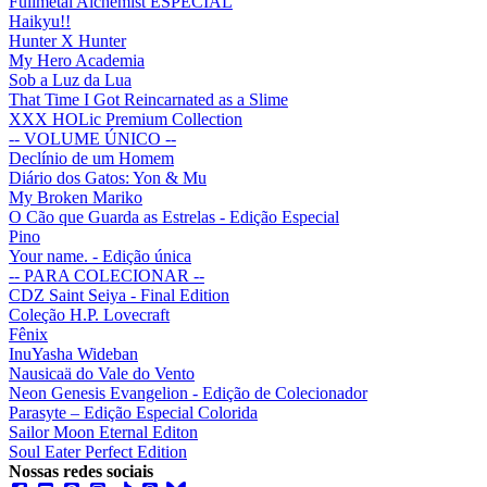
Fullmetal Alchemist ESPECIAL
Haikyu!!
Hunter X Hunter
My Hero Academia
Sob a Luz da Lua
That Time I Got Reincarnated as a Slime
XXX HOLic Premium Collection
-- VOLUME ÚNICO --
Declínio de um Homem
Diário dos Gatos: Yon & Mu
My Broken Mariko
O Cão que Guarda as Estrelas - Edição Especial
Pino
Your name. - Edição única
-- PARA COLECIONAR --
CDZ Saint Seiya - Final Edition
Coleção H.P. Lovecraft
Fênix
InuYasha Wideban
Nausicaä do Vale do Vento
Neon Genesis Evangelion - Edição de Colecionador
Parasyte – Edição Especial Colorida
Sailor Moon Eternal Editon
Soul Eater Perfect Edition
Nossas redes sociais