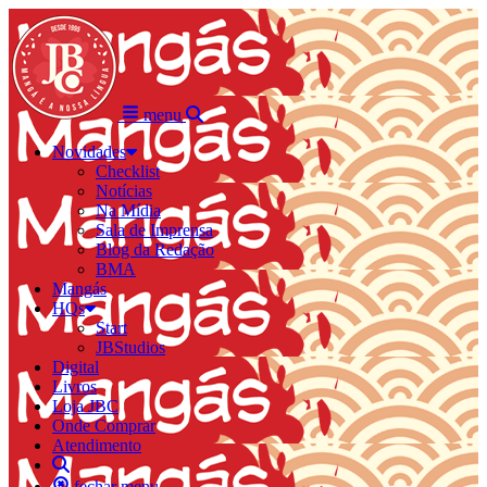
menu
Novidades
Checklist
Notícias
Na Mídia
Sala de Imprensa
Blog da Redação
BMA
Mangás
HQs
Start
JBStudios
Digital
Livros
Loja JBC
Onde Comprar
Atendimento
fechar menu