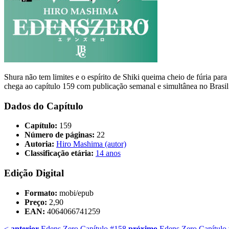
Shura não tem limites e o espírito de Shiki queima cheio de fúria para
chega ao capítulo 159 com publicação semanal e simultânea no Brasil
Dados do Capítulo
Capítulo:
159
Número de páginas:
22
Autoria:
Hiro Mashima (autor)
Classificação etária:
14 anos
Edição Digital
Formato:
mobi/epub
Preço:
2,90
EAN:
4064066741259
<
anterior
Edens Zero Capítulo #158
próximo
Edens Zero Capítulo