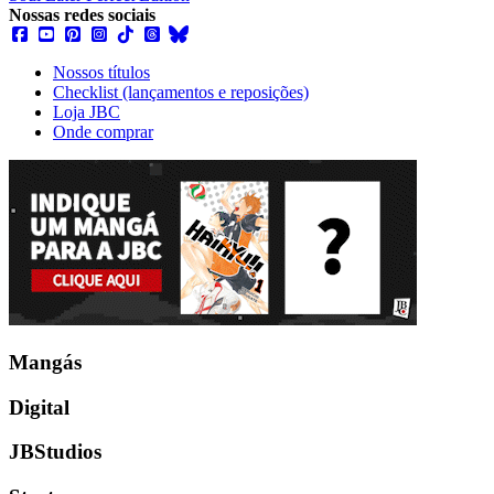
Nossas redes sociais
Nossos títulos
Checklist (lançamentos e reposições)
Loja JBC
Onde comprar
Mangás
Digital
JBStudios