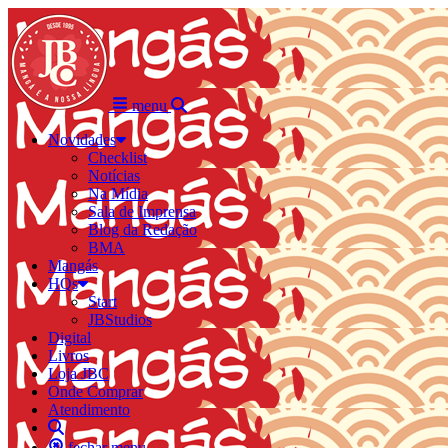
menu
Novidades
Checklist
Notícias
Na Mídia
Sala de Imprensa
Blog da Redação
BMA
Mangás
HQs
Start
JBStudios
Digital
Livros
Loja JBC
Onde Comprar
Atendimento
fechar menu