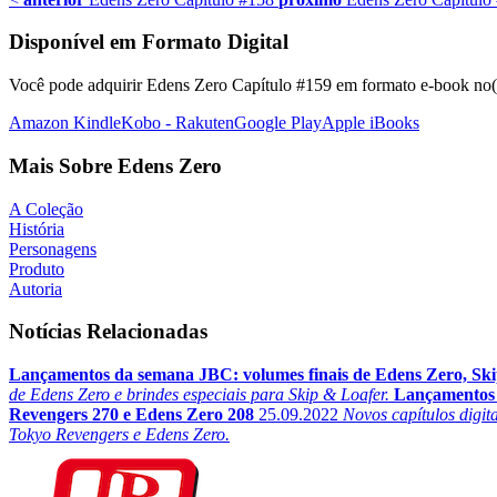
Disponível em Formato Digital
Você pode adquirir Edens Zero Capítulo #159 em formato e-book no(s)
Amazon Kindle
Kobo - Rakuten
Google Play
Apple iBooks
Mais Sobre Edens Zero
A Coleção
História
Personagens
Produto
Autoria
Notícias Relacionadas
Lançamentos da semana JBC: volumes finais de Edens Zero, Ski
de Edens Zero e brindes especiais para Skip & Loafer.
Lançamentos 
Revengers 270 e Edens Zero 208
25.09.2022
Novos capítulos digit
Tokyo Revengers e Edens Zero.