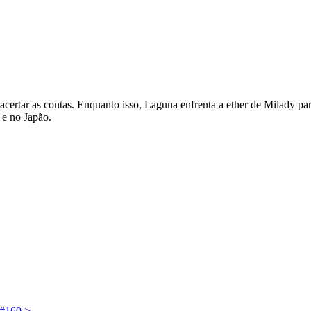
 acertar as contas. Enquanto isso, Laguna enfrenta a ether de Milady pa
 e no Japão.
 #160
>