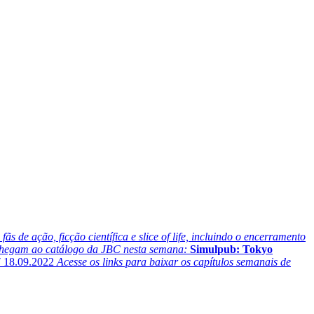
s de ação, ficção científica e slice of life, incluindo o encerramento
 chegam ao catálogo da JBC nesta semana:
Simulpub: Tokyo
7
18.09.2022
Acesse os links para baixar os capítulos semanais de