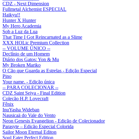
CDZ - Next Dimension
Fullmetal Alchemist ESPECIAL
Haikyu!!
Hunter X Hunter
My Hero Academia
Sob a Luz da Lua
That Time I Got Reincarnated as a Slime
XXX HOLic Premium Collection
-- VOLUME ÚNICO --
Declínio de um Homem
Diário dos Gatos: Yon & Mu
My Broken Mariko
O Cão que Guarda as Estrelas - Edição Especial
Pino
Your name. - Edição única
-- PARA COLECIONAR --
CDZ Saint Seiya - Final Edition
Coleção H.P. Lovecraft
Fênix
InuYasha Wideban
Nausicaä do Vale do Vento
Neon Genesis Evangelion - Edição de Colecionador
Parasyte – Edição Especial Colorida
Sailor Moon Eternal Editon
Soul Eater Perfect Edition