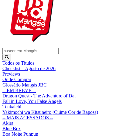
Todos os Títulos
Checklist – Agosto de 2026
Previews
Onde Comprar
Glossário Mangás JBC
-- EM BREVE --
Dragon Quest - The Adventure of Dai
Fall in Love, You False Angels
Tenkaichi
Yakimochi wa Kitsuneiro (Ciúme Cor de Raposa)
-- MAIS ACESSADOS --
Akira
Blue Box
Boa Noite Punpun