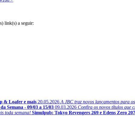
 link(s) a seguir:
p & Loafer e mais
20.05.2026
A JBC traz novos lançamentos para os fã
da Semana - 09/03 a 15/03
09.03.2026
Confira os novos títulos que
ais toda semana!
Simulpub: Tokyo Revengers 269 e Edens Zero 20