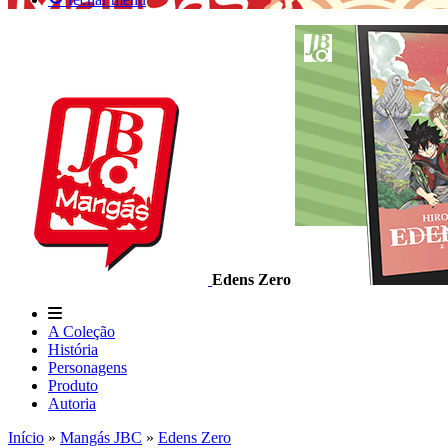
Edens Zero
A Coleção
História
Personagens
Produto
Autoria
Início
»
Mangás JBC
»
Edens Zero