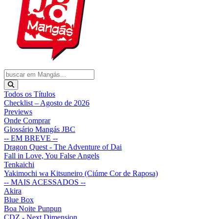
Todos os Títulos
Checklist – Agosto de 2026
Previews
Onde Comprar
Glossário Mangás JBC
-- EM BREVE --
Dragon Quest - The Adventure of Dai
Fall in Love, You False Angels
Tenkaichi
Yakimochi wa Kitsuneiro (Ciúme Cor de Raposa)
-- MAIS ACESSADOS --
Akira
Blue Box
Boa Noite Punpun
CDZ - Next Dimension