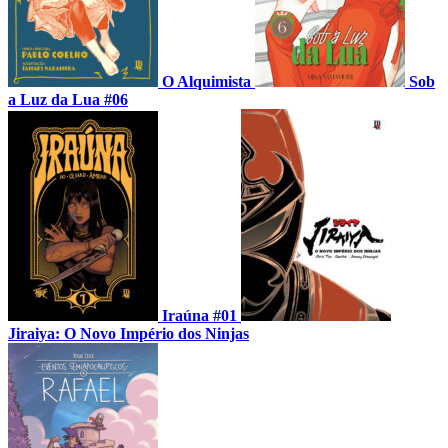
O Alquimista
Sob
a Luz da Lua #06
Iraúna #01
Jiraiya: O Novo Império dos Ninjas