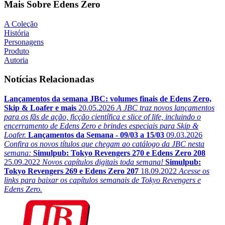
Mais Sobre Edens Zero
A Coleção
História
Personagens
Produto
Autoria
Notícias Relacionadas
Lançamentos da semana JBC: volumes finais de Edens Zero,
Skip & Loafer e mais
20.05.2026
A JBC traz novos lançamentos
para os fãs de ação, ficção científica e slice of life, incluindo o
encerramento de Edens Zero e brindes especiais para Skip &
Loafer.
Lançamentos da Semana - 09/03 a 15/03
09.03.2026
Confira os novos títulos que chegam ao catálogo da JBC nesta
semana:
Simulpub: Tokyo Revengers 270 e Edens Zero 208
25.09.2022
Novos capítulos digitais toda semana!
Simulpub:
Tokyo Revengers 269 e Edens Zero 207
18.09.2022
Acesse os
links para baixar os capítulos semanais de Tokyo Revengers e
Edens Zero.