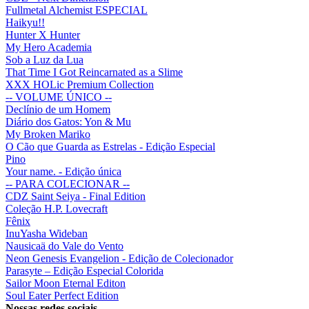
Fullmetal Alchemist ESPECIAL
Haikyu!!
Hunter X Hunter
My Hero Academia
Sob a Luz da Lua
That Time I Got Reincarnated as a Slime
XXX HOLic Premium Collection
-- VOLUME ÚNICO --
Declínio de um Homem
Diário dos Gatos: Yon & Mu
My Broken Mariko
O Cão que Guarda as Estrelas - Edição Especial
Pino
Your name. - Edição única
-- PARA COLECIONAR --
CDZ Saint Seiya - Final Edition
Coleção H.P. Lovecraft
Fênix
InuYasha Wideban
Nausicaä do Vale do Vento
Neon Genesis Evangelion - Edição de Colecionador
Parasyte – Edição Especial Colorida
Sailor Moon Eternal Editon
Soul Eater Perfect Edition
Nossas redes sociais