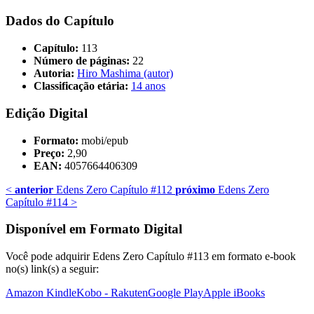
Dados do Capítulo
Capítulo:
113
Número de páginas:
22
Autoria:
Hiro Mashima (autor)
Classificação etária:
14 anos
Edição Digital
Formato:
mobi/epub
Preço:
2,90
EAN:
4057664406309
<
anterior
Edens Zero Capítulo #112
próximo
Edens Zero
Capítulo #114
>
Disponível em Formato Digital
Você pode adquirir Edens Zero Capítulo #113 em formato e-book
no(s) link(s) a seguir:
Amazon Kindle
Kobo - Rakuten
Google Play
Apple iBooks