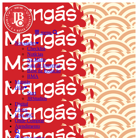
menu
Novidades
Checklist
Notícias
Na Mídia
Sala de Imprensa
Blog da Redação
BMA
Mangás
HQs
Start
JBStudios
Digital
Livros
Loja JBC
Onde Comprar
Atendimento
fechar menu